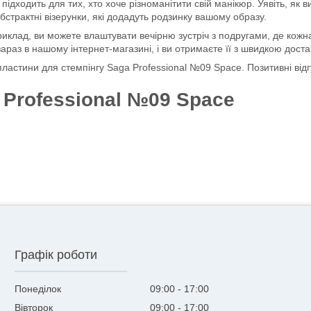
дходить для тих, хто хоче різноманітити свій манікюр. Уявіть, як ви
бстрактні візерунки, які додадуть родзинку вашому образу.
клад, ви можете влаштувати вечірню зустріч з подругами, де кожна 
зараз в нашому інтернет-магазині, і ви отримаєте її з швидкою дост
ластини для стемпінгу Saga Professional №09 Space. Позитивні відгук
 Professional №09 Space
Графік роботи
Понеділок
09:00
17:00
Вівторок
09:00
17:00