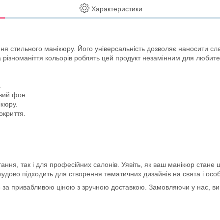
Характеристики
я стильного манікюру. Його універсальність дозволяє наносити сл
а різноманіття кольорів роблять цей продукт незамінним для любител
.
вий фон.
ікюру.
окриття.
ння, так і для професійних салонів. Уявіть, як ваш манікюр стане 
удово підходить для створення тематичних дизайнів на свята і особл
а привабливою ціною з зручною доставкою. Замовляючи у нас, ви о