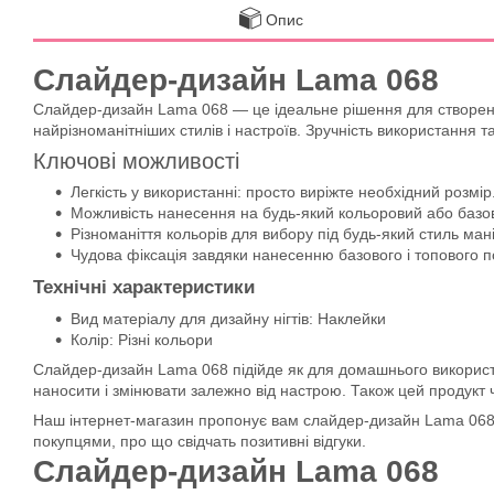
Опис
Слайдер-дизайн Lama 068
Слайдер-дизайн Lama 068 — це ідеальне рішення для створенн
найрізноманітніших стилів і настроїв. Зручність використання т
Ключові можливості
Легкість у використанні: просто виріжте необхідний розмір
Можливість нанесення на будь-який кольоровий або базо
Різноманіття кольорів для вибору під будь-який стиль ман
Чудова фіксація завдяки нанесенню базового і топового п
Технічні характеристики
Вид матеріалу для дизайну нігтів: Наклейки
Колір: Різні кольори
Слайдер-дизайн Lama 068 підійде як для домашнього використа
наносити і змінювати залежно від настрою. Також цей продукт ч
Наш інтернет-магазин пропонує вам слайдер-дизайн Lama 068 з
покупцями, про що свідчать позитивні відгуки.
Слайдер-дизайн Lama 068