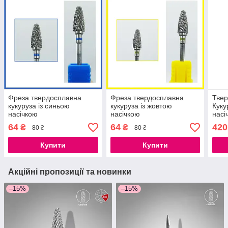
Фреза твердосплавна
Фреза твердосплавна
Тве
кукуруза із синьою
кукуруза із жовтою
Куку
насічкою
насічкою
насі
EXPE
64
64
420
₴
₴
80 ₴
80 ₴
Купити
Купити
Акційні пропозиції та новинки
–15%
–15%