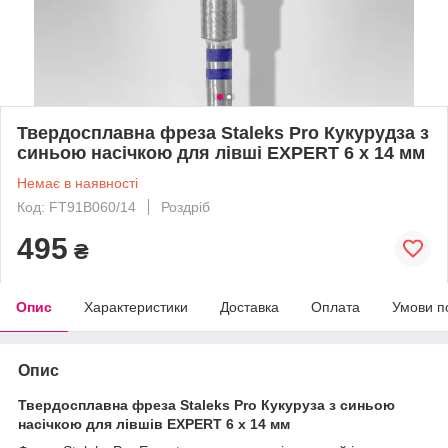
Твердосплавна фреза Staleks Pro Кукурудза з
синьою насічкою для лівші EXPERT 6 х 14 мм
Немає в наявності
Код: FT91B060/14
Роздріб
495
₴
Опис
Характеристики
Доставка
Оплата
Умови п
Опис
Твердосплавна фреза Staleks Pro Кукуруза з синьою
насічкою для лівшів EXPERT 6 х 14 мм