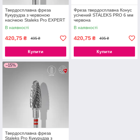
Твердосплавна фреза
Фреза твердосплавна Конус
Кукурудза з червоною
усічений STALEKS PRO 6 мм
насічкою Staleks Pro EXPERT
червона
4 х 14 мм
В наявності
В наявності
420,75
420,75
₴
₴
495 ₴
495 ₴
Купити
Купити
–15%
Твердосплавна фреза
Staleks Pro Кукурудза з