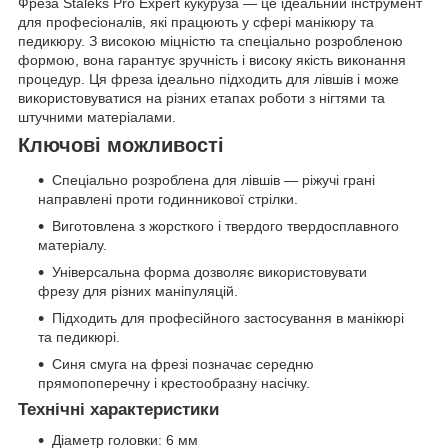
Фреза Staleks Pro Expert кукуруза — це ідеальний інструмент
для професіоналів, які працюють у сфері манікюру та
педикюру. З високою міцністю та спеціально розробленою
формою, вона гарантує зручність і високу якість виконання
процедур. Ця фреза ідеально підходить для лівшів і може
використовуватися на різних етапах роботи з нігтями та
штучними матеріалами.
Ключові можливості
Спеціально розроблена для лівшів — ріжучі грані
направлені проти годинникової стрілки.
Виготовлена з жорсткого і твердого твердосплавного
матеріалу.
Універсальна форма дозволяє використовувати
фрезу для різних маніпуляцій.
Підходить для професійного застосування в манікюрі
та педикюрі.
Синя смуга на фрезі позначає середню
прямопоперечну і крестообразну насічку.
Технічні характеристики
Діаметр головки: 6 мм