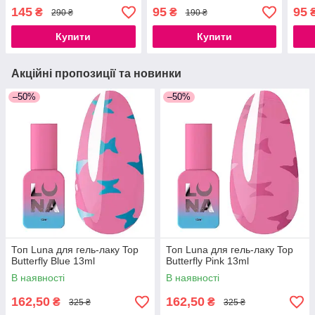
15мл
липкого шару)
145
95
95
₴
₴
290 ₴
190 ₴
Купити
Купити
Акційні пропозиції та новинки
–50%
–50%
Топ Luna для гель-лаку Top
Топ Luna для гель-лаку Top
Butterfly Blue 13ml
Butterfly Pink 13ml
В наявності
В наявності
162,50
162,50
₴
₴
325 ₴
325 ₴