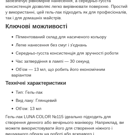
забезпечує рівномірне нанесення, а середньо-гусста
консистенція дозволяє легко вирівнювати поверхню. Простий
у використанні, цей гель-лак підходить як для професіоналів,
так і для домашніх майстрів.
Ключові можливості
Пігментований склад для насиченого кольору
Легке нанесення без смуг і з'єднань
Середньо-гусста консистенція для зручності роботи
Час затвердіння в лампі — 30 секунд
Об’єм — 13 мл, що робить його економічним
варіантом
Технічні характеристики
Тип: Гель-лак
Вид лаку: Глянцевий
Об'єм: 13 мл
Гель-лак LUNA COLOR №115 ідеально підходить для
створення денного або вечірнього манікюру. Наприклад, ви
можете використовувати його для створення ніжного і
вишуканого образу на роботі або яскравого і