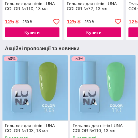
Гель-лак для нігтів LUNA
Гель-лак для нігтів LUNA
Гель
COLOR №110, 13 мл
COLOR №72, 13 мл
COL
125
125
125
₴
₴
250 ₴
250 ₴
Купити
Купити
Акційні пропозиції та новинки
–50%
–50%
Гель-лак для нігтів LUNA
Гель-лак для нігтів LUNA
COLOR №103, 13 мл
COLOR №110, 13 мл