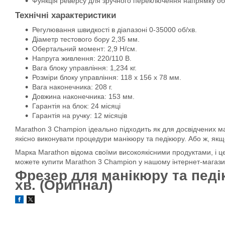
Функція реверсу для зручного переключення напрямку о
Технічні характеристики
Регулювання швидкості в діапазоні 0-35000 об/хв.
Діаметр тестового бору 2,35 мм.
Обертальний момент: 2,9 Н/см.
Напруга живлення: 220/110 В.
Вага блоку управління: 1,234 кг.
Розміри блоку управління: 118 х 156 х 78 мм.
Вага наконечника: 208 г.
Довжина наконечника: 153 мм.
Гарантія на блок: 24 місяці
Гарантія на ручку: 12 місяців
Marathon 3 Champion ідеально підходить як для досвідчених ма
якісно виконувати процедури манікюру та педікюру. Або ж, якщ
Марка Marathon відома своїми високоякісними продуктами, і це
можете купити Marathon 3 Champion у нашому інтернет-магазині
Фрезер для манікюру та педі
хв. (Оригінал)