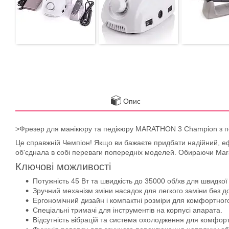
Опис
>Фрезер для манікюру та педікюру MARATHON 3 Champion з пед
Це справжній Чемпіон! Якщо ви бажаєте придбати надійний, ефек
об'єднала в собі переваги попередніх моделей. Обираючи Mara
Ключові можливості
Потужність 45 Вт та швидкість до 35000 об/хв для швидкої 
Зручний механізм зміни насадок для легкого заміни без д
Ергономічний дизайн і компактні розміри для комфортног
Спеціальні тримачі для інструментів на корпусі апарата.
Відсутність вібрацій та система охолодження для комфорт