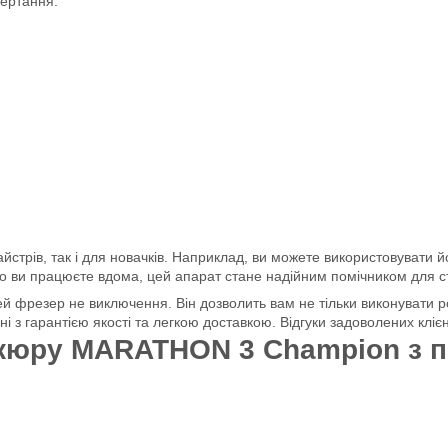
бертання.
йстрів, так і для новачків. Наприклад, ви можете використовувати 
о ви працюєте вдома, цей апарат стане надійним помічником для ст
й фрезер не виключення. Він дозволить вам не тільки виконувати р
 з гарантією якості та легкою доставкою. Відгуки задоволених кліє
кюру MARATHON 3 Champion з пе