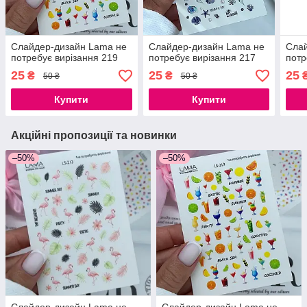
Слайдер-дизайн Lama не
Слайдер-дизайн Lama не
Слай
потребує вирізання 219
потребує вирізання 217
потр
25
25
25
₴
₴
50 ₴
50 ₴
Купити
Купити
Акційні пропозиції та новинки
–50%
–50%