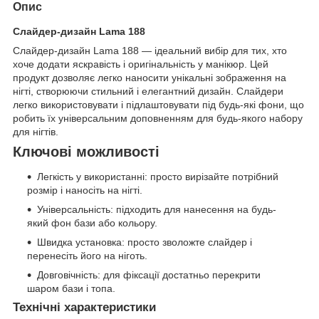
Опис
Слайдер-дизайн Lama 188
Слайдер-дизайн Lama 188 — ідеальний вибір для тих, хто
хоче додати яскравість і оригінальність у манікюр. Цей
продукт дозволяє легко наносити унікальні зображення на
нігті, створюючи стильний і елегантний дизайн. Слайдери
легко використовувати і підлаштовувати під будь-які фони, що
робить їх універсальним доповненням для будь-якого набору
для нігтів.
Ключові можливості
Легкість у використанні: просто вирізайте потрібний
розмір і наносіть на нігті.
Універсальність: підходить для нанесення на будь-
який фон бази або кольору.
Швидка установка: просто зволожте слайдер і
перенесіть його на ніготь.
Довговічність: для фіксації достатньо перекрити
шаром бази і топа.
Технічні характеристики