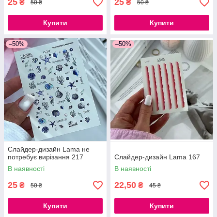
25
25
₴
₴
50 ₴
50 ₴
Купити
Купити
–50%
–50%
Слайдер-дизайн Lama не
потребує вирізання 217
Слайдер-дизайн Lama 167
В наявності
В наявності
25
22,50
₴
₴
50 ₴
45 ₴
Купити
Купити