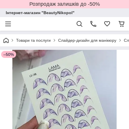
Розпродаж залишків до -50%
Інтернет-магазин "BeautyNikopol"
Товари та послуги
Слайдер-дизайн для манікюру
Сл
–50%