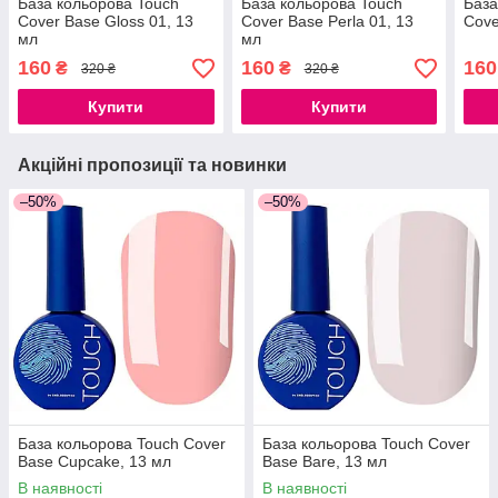
База кольорова Touch
База кольорова Touch
База
Cover Base Gloss 01, 13
Cover Base Perla 01, 13
Cove
мл
мл
160
160
160
₴
₴
320 ₴
320 ₴
Купити
Купити
Акційні пропозиції та новинки
–50%
–50%
База кольорова Touch Cover
База кольорова Touch Cover
Base Cupcake, 13 мл
Base Bare, 13 мл
В наявності
В наявності