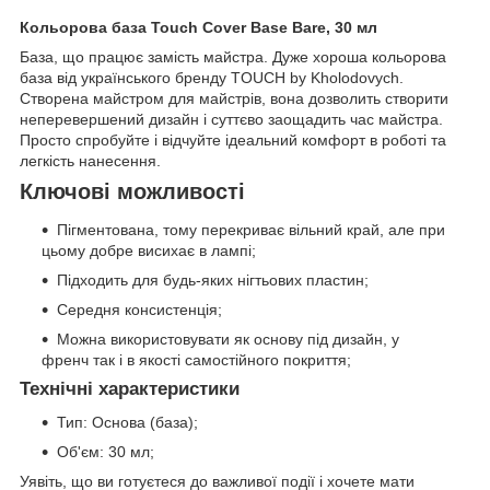
Кольорова база Touch Cover Base Bare, 30 мл
База, що працює замість майстра. Дуже хороша кольорова
база від українського бренду TOUCH by Kholodovych.
Створена майстром для майстрів, вона дозволить створити
неперевершений дизайн і суттєво заощадить час майстра.
Просто спробуйте і відчуйте ідеальний комфорт в роботі та
легкість нанесення.
Ключові можливості
Пігментована, тому перекриває вільний край, але при
цьому добре висихає в лампі;
Підходить для будь-яких нігтьових пластин;
Середня консистенція;
Можна використовувати як основу під дизайн, у
френч так і в якості самостійного покриття;
Технічні характеристики
Тип: Основа (база);
Об'єм: 30 мл;
Уявіть, що ви готуєтеся до важливої події і хочете мати