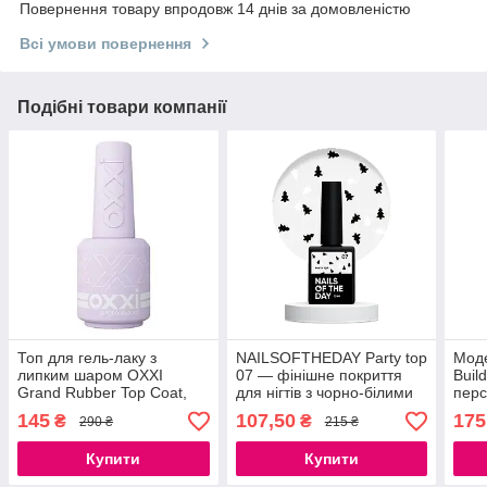
Повернення товару впродовж 14 днів за домовленістю
Всі умови повернення
Подібні товари компанії
Топ для гель-лаку з
NAILSOFTHEDAY Party top
Моде
липким шаром OXXI
07 — фінішне покриття
Buil
Grand Rubber Top Coat,
для нігтів з чорно-білими
перс
15мл
ялинками в одному
голо
145
107,50
175
₴
₴
290 ₴
215 ₴
флаконі, без липкого
блис
шару, 10 мл
Купити
Купити