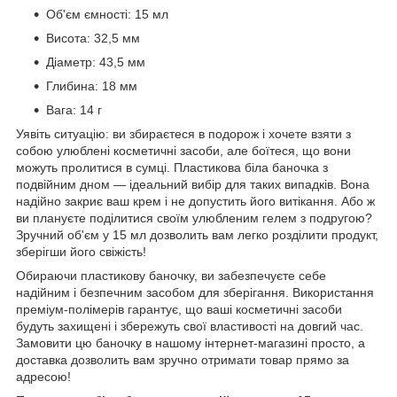
Об'єм ємності: 15 мл
Висота: 32,5 мм
Діаметр: 43,5 мм
Глибина: 18 мм
Вага: 14 г
Уявіть ситуацію: ви збираєтеся в подорож і хочете взяти з
собою улюблені косметичні засоби, але боїтеся, що вони
можуть пролитися в сумці. Пластикова біла баночка з
подвійним дном — ідеальний вибір для таких випадків. Вона
надійно закриє ваш крем і не допустить його витікання. Або ж
ви плануєте поділитися своїм улюбленим гелем з подругою?
Зручний об'єм у 15 мл дозволить вам легко розділити продукт,
зберігши його свіжість!
Обираючи пластикову баночку, ви забезпечуєте себе
надійним і безпечним засобом для зберігання. Використання
преміум-полімерів гарантує, що ваші косметичні засоби
будуть захищені і збережуть свої властивості на довгий час.
Замовити цю баночку в нашому інтернет-магазині просто, а
доставка дозволить вам зручно отримати товар прямо за
адресою!