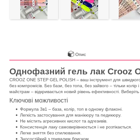
Опис
Однофазний гель лак Crooz O
CROOZ ONE STEP GEL POLISH – ваш інструмент для швидкого мані
без компромісів. Без бази, без топа, без зайвого – тільки колір
майстрам – відкривається новий рівень ефективності. Виберіть 
Ключові можливості
Формула 3в1 – база, колір, топ в одному флаконі.
Легкість застосування для манікюру та педикюру.
Не містить агресивних кислот та адгезивів.
Консистенція лаку самовирівнюється і не розтікається.
Легке зняття без спилювання.
Зносостійкий з тривалим блиском.