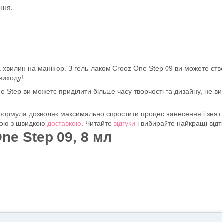
ння.
ка хвилин на манікюр. З гель-лаком Crooz One Step 09 ви можете ство
 виходу!
 Step ви можете приділити більше часу творчості та дизайну, не ви
ормула дозволяє максимально спростити процес нанесення і зняття,
ною з швидкою
доставкою
. Читайте
відгуки
і вибирайте найкращі відт
ne Step 09, 8 мл