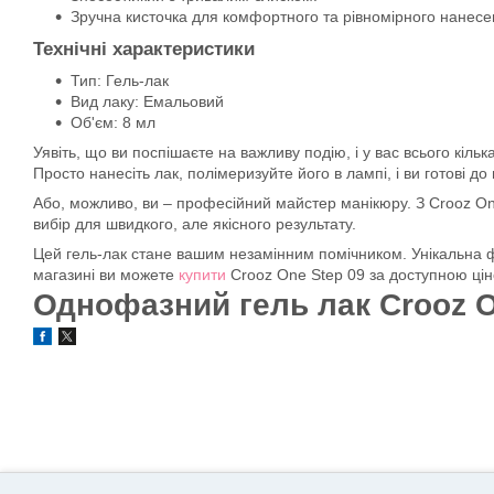
Зручна кисточка для комфортного та рівномірного нанесе
Технічні характеристики
Тип: Гель-лак
Вид лаку: Емальовий
Об'єм: 8 мл
Уявіть, що ви поспішаєте на важливу подію, і у вас всього кіль
Просто нанесіть лак, полімеризуйте його в лампі, і ви готові до
Або, можливо, ви – професійний майстер манікюру. З Crooz One
вибір для швидкого, але якісного результату.
Цей гель-лак стане вашим незамінним помічником. Унікальна ф
магазині ви можете
купити
Crooz One Step 09 за доступною ці
Однофазний гель лак Crooz O