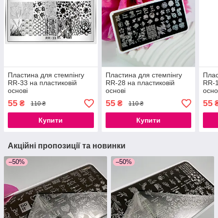
Пластина для стемпінгу
Пластина для стемпінгу
Плас
RR-33 на пластиковій
RR-28 на пластиковій
RR-1
основі
основі
осно
55
55
55
₴
₴
110 ₴
110 ₴
Купити
Купити
Акційні пропозиції та новинки
–50%
–50%