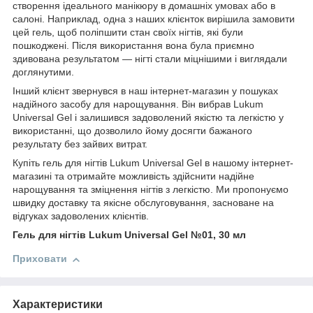
створення ідеального манікюру в домашніх умовах або в
салоні. Наприклад, одна з наших клієнток вирішила замовити
цей гель, щоб поліпшити стан своїх нігтів, які були
пошкоджені. Після використання вона була приємно
здивована результатом — нігті стали міцнішими і виглядали
доглянутими.
Інший клієнт звернувся в наш інтернет-магазин у пошуках
надійного засобу для нарощування. Він вибрав Lukum
Universal Gel і залишився задоволений якістю та легкістю у
використанні, що дозволило йому досягти бажаного
результату без зайвих витрат.
Купіть гель для нігтів Lukum Universal Gel в нашому інтернет-
магазині та отримайте можливість здійснити надійне
нарощування та зміцнення нігтів з легкістю. Ми пропонуємо
швидку доставку та якісне обслуговування, засноване на
відгуках задоволених клієнтів.
Гель для нігтів Lukum Universal Gel №01, 30 мл
Приховати
Характеристики