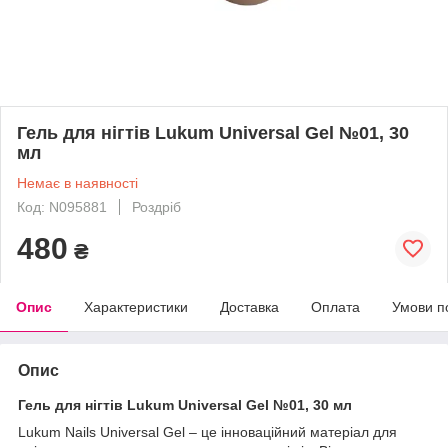
Гель для нігтів Lukum Universal Gel №01, 30
мл
Немає в наявності
Код: N095881
Роздріб
480
₴
Опис
Характеристики
Доставка
Оплата
Умови п
Опис
Гель для нігтів Lukum Universal Gel №01, 30 мл
Lukum Nails Universal Gel – це інноваційний матеріал для