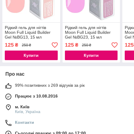
Рідкий гель для нігтів
Рідкий гель для нігтів
Рідк
Moon Full Liquid Builder
Moon Full Liquid Builder
Moon
Gel №BG13, 15 мл
Gel №BG23, 15 мл
Gel 
125
125
125
₴
₴
250 ₴
250 ₴
Купити
Купити
Про нас
99% позитивних з 269 відгуків за рік
Працює з 10.08.2016
м. Київ
Київ, Україна
Контакти
Сьогодні працює з 09:00 до 17:00