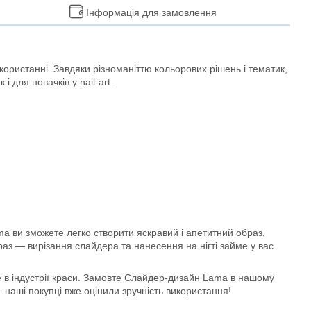
Інформація для замовлення
ористанні. Завдяки різноманіттю кольорових рішень і тематик,
 для новачків у nail-art.
ma ви зможете легко створити яскравий і апетитний образ,
аз — вирізання слайдера та нанесення на нігті займе у вас
те в індустрії краси. Замовте Слайдер-дизайн Lama в нашому
 наші покупці вже оцінили зручність використання!