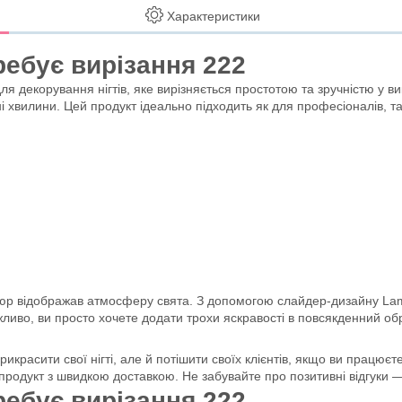
Характеристики
ебує вирізання 222
декорування нігтів, яке вирізняється простотою та зручністю у вик
 хвилини. Цей продукт ідеально підходить як для професіоналів, так і
нікюр відображав атмосферу свята. З допомогою слайдер-дизайну La
иво, ви просто хочете додати трохи яскравості в повсякденний обр
расити свої нігті, але й потішити своїх клієнтів, якщо ви працює
продукт з швидкою доставкою. Не забувайте про позитивні відгуки —
ебує вирізання 222