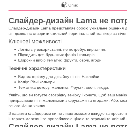
Опис
Слайдер-дизайн Lama не потр
Слайдер-дизайн Lama представляє собою унікальне рішення для 
він дозволяє створити стильний і оригінальний манікюр за лічені
Ключові можливості
Легкість у використанні: не потребує вирізання.
Підходить для будь-яких фонів і кольорів.
Широкий вибір тематик: фрукти, овочі, ягоди.
Технічні характеристики
Вид матеріалу для дизайну нігтів: Наклейки.
Колір: Різні кольори.
Тематика декору, малюнка: Фрукти, овочі, ягоди.
Уявіть, що ви готуєте своєрідну вечірку і хочете, щоб ваш ма
прикрасивши нігті малюнками з фруктами та ягодами. Або, можл
всього кілька хвилин!
З нашими слайдерами ви не лише зможете швидко та просто прик
інтернет-магазині за привабливою ціною та отримайте якісний 
Слайдер-дизайн Lama не потр