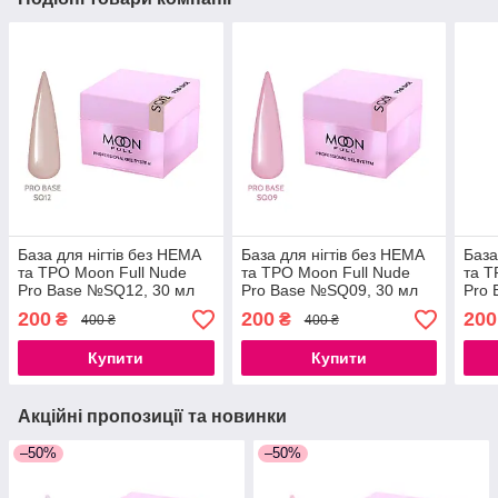
База для нігтів без HEMA
База для нігтів без HEMA
База
та ТРО Moon Full Nude
та ТРО Moon Full Nude
та Т
Pro Base №SQ12, 30 мл
Pro Base №SQ09, 30 мл
Pro 
200
200
200
₴
₴
400 ₴
400 ₴
Купити
Купити
Акційні пропозиції та новинки
–50%
–50%