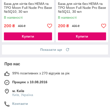
База для нігтів без HEMA та
База для нігтів без HEMA та
ТРО Moon Full Nude Pro Base
ТРО Moon Full Nude Pro Base
№SQ10, 30 мл
№SQ11, 30 мл
В наявності
В наявності
200
200
₴
₴
400 ₴
400 ₴
Купити
Купити
Показати ще
Про нас
99% позитивних з 270 відгуків за рік
Працює з 10.08.2016
м. Київ
Київ, Україна
Контакти