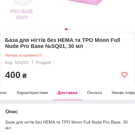
База для нігтів без HEMA та ТРО Moon Full
Nude Pro Base №SQ01, 30 мл
Немає в наявності
Код: NSQ01
Роздріб
400
₴
пис
Характеристики
Доставка
Оплата
Умови пове
Опис
База для нігтів без HEMA та ТРО Moon Full Nude Pro Base, 30
мл