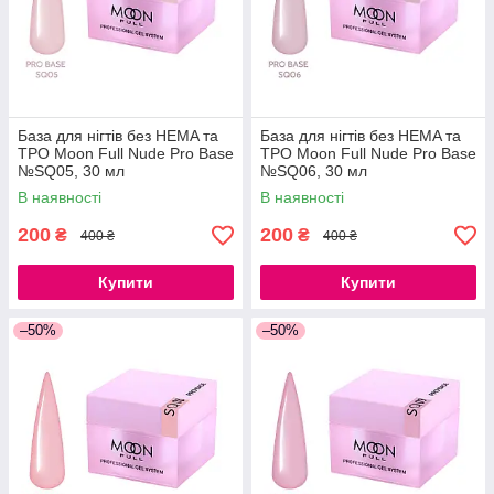
База для нігтів без HEMA та
База для нігтів без HEMA та
ТРО Moon Full Nude Pro Base
ТРО Moon Full Nude Pro Base
№SQ05, 30 мл
№SQ06, 30 мл
В наявності
В наявності
200
200
₴
₴
400 ₴
400 ₴
Купити
Купити
–50%
–50%