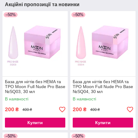
Акційні пропозиції та новинки
–50%
–50%
База для нігтів без HEMA та
База для нігтів без HEMA та
ТРО Moon Full Nude Pro Base
ТРО Moon Full Nude Pro Base
№SQ03, 30 мл
№SQ04, 30 мл
В наявності
В наявності
200
200
₴
₴
400 ₴
400 ₴
Купити
Купити
–50%
–50%