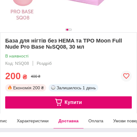
База для нігтів без HEMA та ТРО Moon Full
Nude Pro Base №SQ08, 30 мл
В наявності
Код: NSQ08
Роздріб
200
₴
400 ₴
Економія
200 ₴
Залишилось
1 день
Купити
пис
Характеристики
Доставка
Оплата
Умови пове