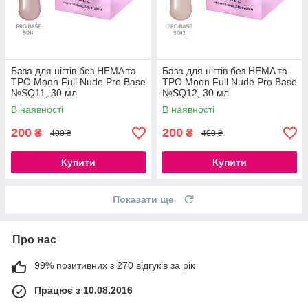
База для нігтів без HEMA та
База для нігтів без HEMA та
ТРО Moon Full Nude Pro Base
ТРО Moon Full Nude Pro Base
№SQ11, 30 мл
№SQ12, 30 мл
В наявності
В наявності
200
200
₴
₴
400 ₴
400 ₴
Купити
Купити
Показати ще
Про нас
99% позитивних з 270 відгуків за рік
Працює з 10.08.2016