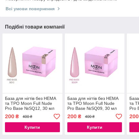
Всі умови повернення
Подібні товари компанії
База для нігтів без HEMA
База для нігтів без HEMA
База
та ТРО Moon Full Nude
та ТРО Moon Full Nude
та Т
Pro Base №SQ12, 30 мл
Pro Base №SQ09, 30 мл
Pro 
200
200
200
₴
₴
400 ₴
400 ₴
Купити
Купити