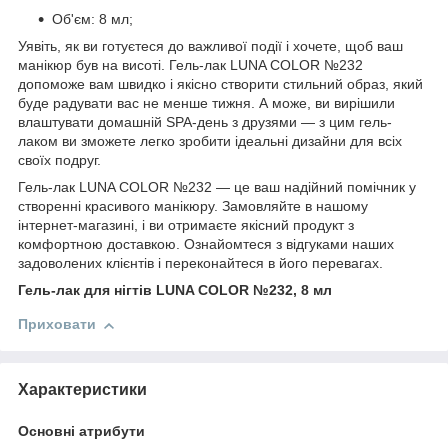
Об'єм: 8 мл;
Уявіть, як ви готуєтеся до важливої події і хочете, щоб ваш
манікюр був на висоті. Гель-лак LUNA COLOR №232
допоможе вам швидко і якісно створити стильний образ, який
буде радувати вас не менше тижня. А може, ви вирішили
влаштувати домашній SPA-день з друзями — з цим гель-
лаком ви зможете легко зробити ідеальні дизайни для всіх
своїх подруг.
Гель-лак LUNA COLOR №232 — це ваш надійний помічник у
створенні красивого манікюру. Замовляйте в нашому
інтернет-магазині, і ви отримаєте якісний продукт з
комфортною доставкою. Ознайомтеся з відгуками наших
задоволених клієнтів і переконайтеся в його перевагах.
Гель-лак для нігтів LUNA COLOR №232, 8 мл
Приховати
Характеристики
Основні атрибути