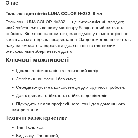
Опис
Гель-лак для нігтів LUNA COLOR №232, 8 мл
Гель-лак LUNA COLOR №232 — це високоякісний продукт,
який забезпечить вашому манікюру бездоганний вигляд та
стійкість. Він легко наноситься, має відмінну пігментацію і не
залишає смуг під час використання. За допомогою цього гель-
лаку ви зможете створювати ідеальні нігті з глянцевим
блиском, який зберігається довго.
Ключові можливості
Ідеальна пігментація та насичений колір;
Легкість в нанесенні без смуг;
Середньо-густина консистенція для зручності роботи;
Довготривала стійкість та стійкість до відколів;
Підходить як для професійного, так і для домашнього
використання.
Технічні характеристики
Тип: Гель-лак;
Вид лаку: Глянцевий;