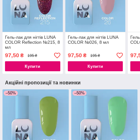
Гель-лак для нігтів LUNA
Гель-лак для нігтів LUNA
Гель
COLOR Reflection №215, 8
COLOR №026, 8 мл
COL
мл
97,50
97,50
97,
₴
₴
195 ₴
195 ₴
Купити
Купити
Акційні пропозиції та новинки
–50%
–50%