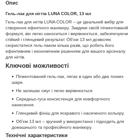
Опис
Гель-лак для нігтів LUNA COLOR, 13 мл
Гель-лак для нігтів LUNA COLOR – це ідеальний вибір для
створення ефектного манікюру. Завдяки своїй пігментованій
формулі, він легко наноситься і вирівнюється, забезпечуючи
стійкий і глянцевий результат. Об'єм 13 мл дозволяє
скористатися гель-лаком кілька разів, що робить його
ефективним і економічним рішенням для вашого арсеналу
для нігтів.
Ключові можливості
Пігментований гель-лак, лягає в один або два тонких
шари.
Не залишає смуг і легко вирівнюється.
Середньо-гуса консистенція для комфортного
нанесення.
Глянцевий фініш для яскравого і насиченого кольору.
Об'єм 13 мл – зручний у використанні і підходить для
домашнього та професійного манікюру.
Технічні характеристики