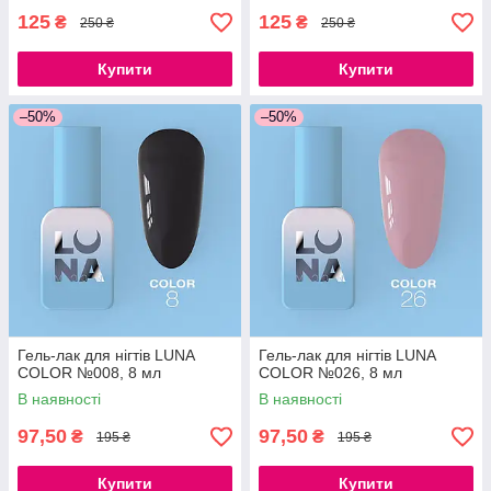
125
125
₴
₴
250 ₴
250 ₴
Купити
Купити
–50%
–50%
Гель-лак для нігтів LUNA
Гель-лак для нігтів LUNA
COLOR №008, 8 мл
COLOR №026, 8 мл
В наявності
В наявності
97,50
97,50
₴
₴
195 ₴
195 ₴
Купити
Купити