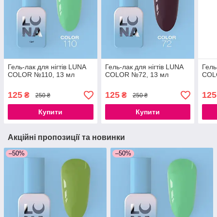
Гель-лак для нігтів LUNA
Гель-лак для нігтів LUNA
Гель
COLOR №110, 13 мл
COLOR №72, 13 мл
COL
125
125
125
₴
₴
250 ₴
250 ₴
Купити
Купити
Акційні пропозиції та новинки
–50%
–50%