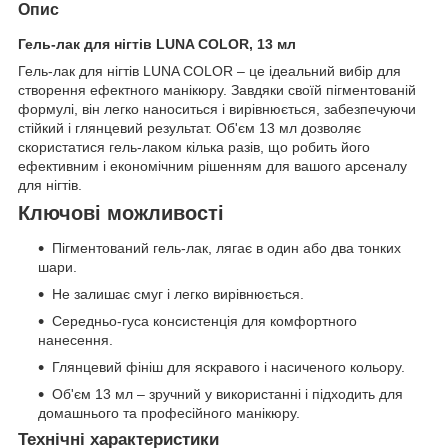
Опис
Гель-лак для нігтів LUNA COLOR, 13 мл
Гель-лак для нігтів LUNA COLOR – це ідеальний вибір для
створення ефектного манікюру. Завдяки своїй пігментованій
формулі, він легко наноситься і вирівнюється, забезпечуючи
стійкий і глянцевий результат. Об'єм 13 мл дозволяє
скористатися гель-лаком кілька разів, що робить його
ефективним і економічним рішенням для вашого арсеналу
для нігтів.
Ключові можливості
Пігментований гель-лак, лягає в один або два тонких
шари.
Не залишає смуг і легко вирівнюється.
Середньо-гуса консистенція для комфортного
нанесення.
Глянцевий фініш для яскравого і насиченого кольору.
Об'єм 13 мл – зручний у використанні і підходить для
домашнього та професійного манікюру.
Технічні характеристики