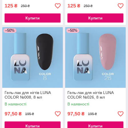
125
125
₴
₴
250 ₴
250 ₴
Купити
Купити
–50%
–50%
Гель-лак для нігтів LUNA
Гель-лак для нігтів LUNA
COLOR №008, 8 мл
COLOR №026, 8 мл
В наявності
В наявності
97,50
97,50
₴
₴
195 ₴
195 ₴
Купити
Купити