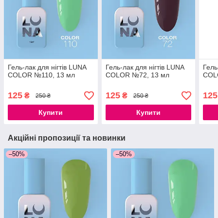
Гель-лак для нігтів LUNA
Гель-лак для нігтів LUNA
Гель
COLOR №110, 13 мл
COLOR №72, 13 мл
COL
125
125
125
₴
₴
250 ₴
250 ₴
Купити
Купити
Акційні пропозиції та новинки
–50%
–50%