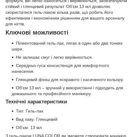
формулі, він легко наноситься і вирівнюється, забезпечуючи
стійкий і глянцевий результат. Об'єм 13 мл дозволяє
скористатися гель-лаком кілька разів, що робить його
ефективним і економічним рішенням для вашого арсеналу
для нігтів.
Ключові можливості
Пігментований гель-лак, лягає в один або два тонких
шари.
Не залишає смуг і легко вирівнюється.
Середньо-гуса консистенція для комфортного
нанесення.
Глянцевий фініш для яскравого і насиченого кольору.
Об'єм 13 мл – зручний у використанні і підходить для
домашнього та професійного манікюру.
Технічні характеристики
Тип: Гель-лак
Вид лаку: Глянцевий
Об'єм: 13 мл
З гель-лаком LUNA COLOR ви зможете створювати манікюр,