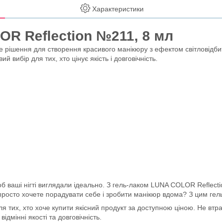
Характеристики
OR Reflection №211, 8 мл
 рішення для створення красивого манікюру з ефектом світловідбитт
 вибір для тих, хто цінує якість і довговічність.
, щоб ваші нігті виглядали ідеально. З гель-лаком LUNA COLOR Refle
и просто хочете порадувати себе і зробити манікюр вдома? З цим ге
 тих, хто хоче купити якісний продукт за доступною ціною. Не втра
дмінні якості та довговічність.