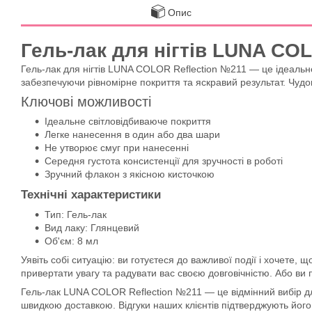
Опис
Гель-лак для нігтів LUNA COL
Гель-лак для нігтів LUNA COLOR Reflection №211 — це ідеальне
забезпечуючи рівномірне покриття та яскравий результат. Чудовий
Ключові можливості
Ідеальне світловідбиваюче покриття
Легке нанесення в один або два шари
Не утворює смуг при нанесенні
Середня густота консистенції для зручності в роботі
Зручний флакон з якісною кисточкою
Технічні характеристики
Тип: Гель-лак
Вид лаку: Глянцевий
Об'єм: 8 мл
Уявіть собі ситуацію: ви готуєтеся до важливої події і хочете
привертати увагу та радувати вас своєю довговічністю. Або в
Гель-лак LUNA COLOR Reflection №211 — це відмінний вибір для
швидкою доставкою. Відгуки наших клієнтів підтверджують його ві