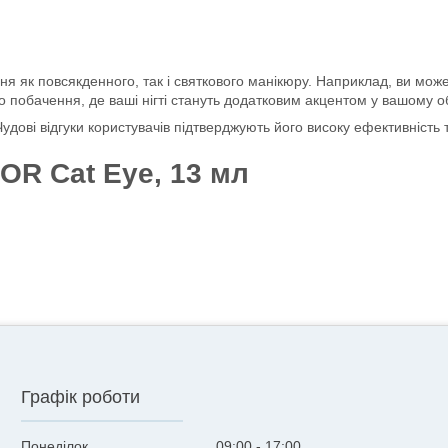
 як повсякденного, так і святкового манікюру. Наприклад, ви може
 побачення, де ваші нігті стануть додатковим акцентом у вашому об
удові відгуки користувачів підтверджують його високу ефективність
OR Cat Eye, 13 мл
Графік роботи
Понеділок
09:00
17:00