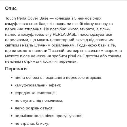
Опис
Touch Perla Cover Base — колекція з 5 неймовірних
камуфлювальних баз, які поєднали в собі ніжну основу та
перлинне втирання. Не потрібно нічого втирати, а тільки
нанести камуфлювальну PERLA BASE і насолоджуватися
переливами, що мають неповторний вигляд під сонячним
світлом і навіть штучним освітленням. Родзинкою бази є те,
що ви можете нанести її звичайним вирівнювальним шаром, а
можете після нанесення зробити різні лінії дотсом або тонким
пензлем і отримати космічні переливи.
Переваги:
ніжна основа в поєднанні з перловою втиркою;
камуфлювальний ефект;
середня консистенція;
не смугить під пензликом;
легко розрівнюється;
не змінює колір після просушування;
не втрачає блиску;