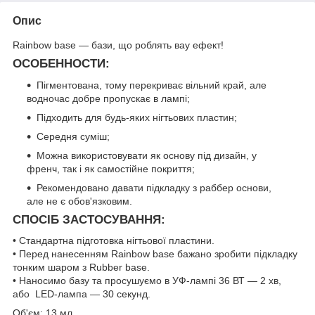
Опис
Rainbow base — бази, що роблять вау ефект!
ОСОБЕННОСТИ:
Пігментована, тому перекриває вільний край, але
водночас добре пропускає в лампі;
Підходить для будь-яких нігтьових пластин;
Середня суміш;
Можна використовувати як основу під дизайн, у
френч, так і як самостійне покриття;
Рекомендовано давати підкладку з раббер основи,
але не є обов'язковим.
СПОСІБ ЗАСТОСУВАННЯ:
• Стандартна підготовка нігтьової пластини.
• Перед нанесенням Rainbow base бажано зробити підкладку
тонким шаром з Rubber base.
• Наносимо базу та просушуємо в УФ-лампі 36 ВТ — 2 хв,
або LED-лампа — 30 секунд.
Об'єм: 13 мл