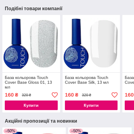
Подібні товари компанії
База кольорова Touch
База кольорова Touch
База
Cover Base Gloss 01, 13
Cover Base Silk, 13 мл
Cove
мл
160
160
160
₴
₴
320 ₴
320 ₴
Купити
Купити
Акційні пропозиції та новинки
–50%
–50%