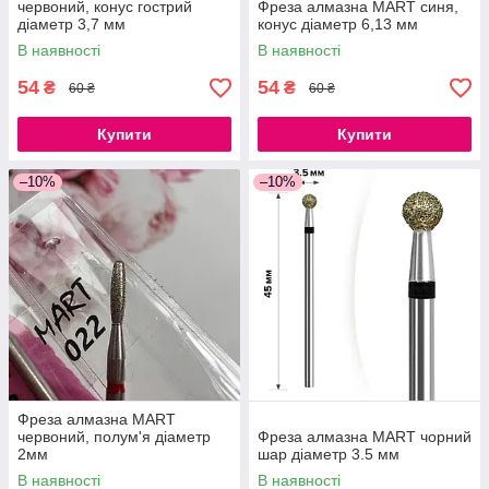
червоний, конус гострий
Фреза алмазна MART синя,
діаметр 3,7 мм
конус діаметр 6,13 мм
В наявності
В наявності
54
54
₴
₴
60 ₴
60 ₴
Купити
Купити
–10%
–10%
Фреза алмазна MART
червоний, полум'я діаметр
Фреза алмазна MART чорний
2мм
шар діаметр 3.5 мм
В наявності
В наявності