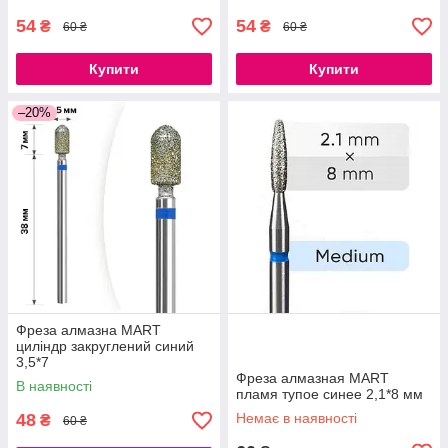
54
54
₴
₴
60 ₴
60 ₴
Купити
Купити
–20%
Фреза алмазна MART
циліндр закруглений синий
3,5*7
Фреза алмазная MART
В наявності
пламя тупое синее 2,1*8 мм
48
Немає в наявності
₴
60 ₴