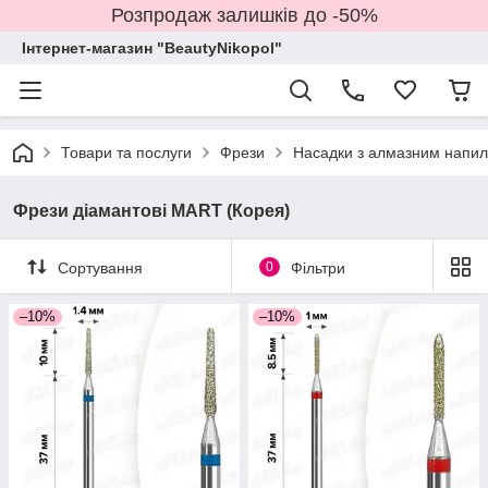
Розпродаж залишків до -50%
Інтернет-магазин "BeautyNikopol"
Товари та послуги
Фрези
Насадки з алмазним напи
Фрези діамантові MART (Корея)
Сортування
0
Фільтри
–10%
–10%