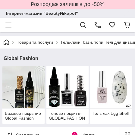
Розпродаж залишків до -50%
Інтернет-магазин "BeautyNikopol"
Товари та послуги
Гель-лаки, бази, топи, гелі для дизай
Global Fashion
Базовое покрытие
Топове покриття
Гель лак Egg Shell
Global Fashion
GLOBAL FASHION
Сортування
0
Фільтри