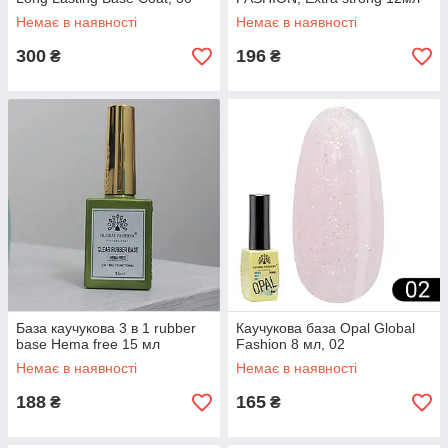
мл
Немає в наявності
Немає в наявності
300
196
₴
₴
База каучукова 3 в 1 rubber
Каучукова база Opal Global
base Hema free 15 мл
Fashion 8 мл, 02
Немає в наявності
Немає в наявності
188
165
₴
₴