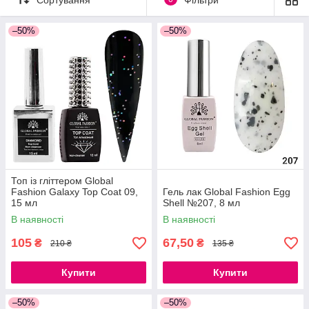
–50%
–50%
Топ із гліттером Global
Fashion Galaxy Top Coat 09,
Гель лак Global Fashion Egg
15 мл
Shell №207, 8 мл
В наявності
В наявності
105
67,50
₴
₴
210 ₴
135 ₴
Купити
Купити
–50%
–50%