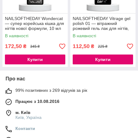
NAILSOFTHEDAY Wondercat
NAILSOFTHEDAY Vitrage gel
— супер корейська кішка для
polish 01 — вітражний
нігтів нової формули, 10 мл
рожевий гель лак для нігтів,
10 мл
В наявності
В наявності
172,50
112,50
₴
₴
345 ₴
225 ₴
Купити
Купити
Про нас
99% позитивних з 269 відгуків за рік
Працює з 10.08.2016
м. Київ
Київ, Україна
Контакти