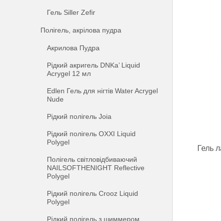
Гель Siller Zefir
Полігель, акрілова пудра
Акрилова Пудра
Рідкий акригель DNKa’ Liquid
Acrygel 12 мл
Edlen Гель для нігтів Water Acrygel
Nude
Рідкий полігель Joia
Рідкий полігель OXXI Liquid
Polygel
Гель 
Полігель світловідбиваючий
NAILSOFTHENIGHT Reflective
Polygel
Рідкий полігель Crooz Liquid
Polygel
Рідкий полігель з шиммером