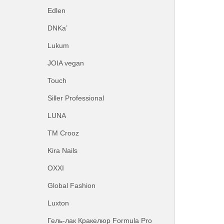
Edlen
DNKa’
Lukum
JOIA vegan
Touch
Siller Professional
LUNA
ТМ Crooz
Kira Nails
OXXI
Global Fashion
Luxton
Гель-лак Кракелюр Formula Pro