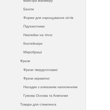
майстра манікюру
Бахіли
Форми для нарощування нігтів
Підлокотники
Наклейки на тіпси
Контейнери
Мікробраші
Фрези
Фрези твердосплавні
Фрези керамічні
Насадки з алмазним напиленням
Гумова Основа та Ковпачки
Товари для стемпинга