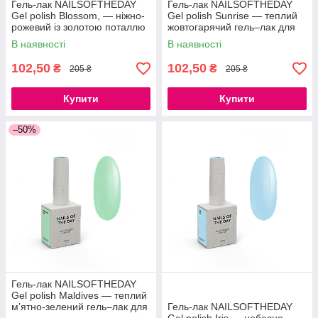
Гель-лак NAILSOFTHEDAY
Гель-лак NAILSOFTHEDAY
Gel polish Blossom, — ніжно-
Gel polish Sunrise — теплий
рожевий із золотою поталлю
жовтогарячий гель–лак для
гель–лак для нігтів, що
нігтів, що перекриває в один
В наявності
В наявності
перекриває в один шар, 10
шар, 10 мл
мл
102,50
102,50
₴
₴
205 ₴
205 ₴
Купити
Купити
–50%
Гель-лак NAILSOFTHEDAY
Gel polish Maldives — теплий
мʼятно-зелений гель–лак для
Гель-лак NAILSOFTHEDAY