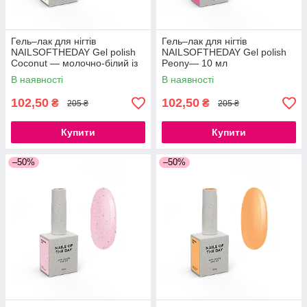
Гель–лак для нігтів
Гель–лак для нігтів
NAILSOFTHEDAY Gel polish
NAILSOFTHEDAY Gel polish
Coconut — молочно-білий із
Peony— 10 мл
золотою поталлю, що
В наявності
В наявності
перекриває в один шар, 10
мл
102,50
102,50
₴
₴
205 ₴
205 ₴
Купити
Купити
–50%
–50%