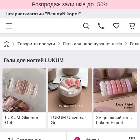
Розпродаж залишків до -50%
Інтернет-магазин "BeautyNikopol"
Товари та послуги
Гель для нарощування нігтів
Гели
Гели для ногтей LUKUM
LUKUM Glimmer
LUKUM Universal
Зміцнюючий гель
Gel
Gel
Lukum Expert
Сортування
0
Фільтри