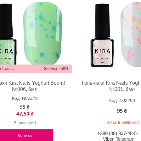
 1 день
–50%
аки Kira Nails Yoghurt Boom!
Гель-лаки Kira Nails Yogh
№006, 6мл
№001, 6мл
N02270
N02268
95 ₴
95 ₴
47,50 ₴
Немає в наявності
В наявності
+380 (98) 837-48-51
Купити
Viber, Telegram