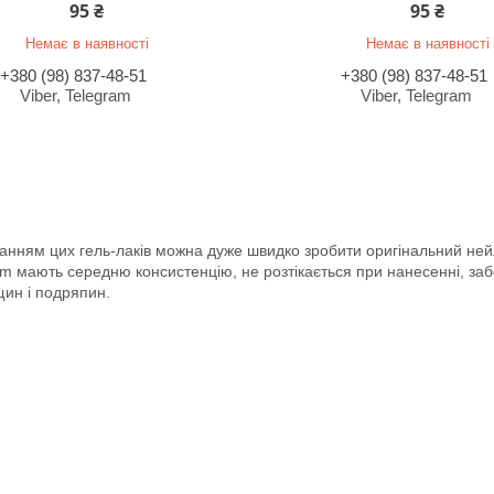
95 ₴
95 ₴
Немає в наявності
Немає в наявності
+380 (98) 837-48-51
+380 (98) 837-48-51
Viber, Telegram
Viber, Telegram
анням цих гель-лаків можна дуже швидко зробити оригінальний нейл-
m мають середню консистенцію, не розтікається при нанесенні, забе
іщин і подряпин.