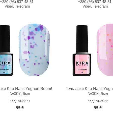
+380 (98) 837-48-51
+380 (98) 837-48-51
Viber, Telegram
Viber, Telegram
аки Kira Nails Yoghurt Boom!
Гель-лаки Kira Nails Yogh
№007, 6мл
№008, 6мл
N02271
N02522
95 ₴
95 ₴