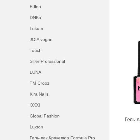
Edlen
DNKa’
Lukum
JOIA vegan
Touch
Siller Professional
LUNA
ТМ Crooz
Kira Nails
OXXI
Global Fashion
Гель-л
Luxton
Гель-лак Кракелюр Formula Pro