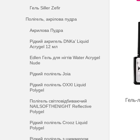
Гель Siller Zefir
Полігель, акрілова пудра
Акрилова Пудра
Рідкий акригель DNKa’ Liquid
Acrygel 12 мл
Edlen Гель для нігтів Water Acrygel
Nude
Рідкий полігель Joia
Рідкий полігель OXXI Liquid
Polygel
Гель-л
Полігель світловідбиваючий
NAILSOFTHENIGHT Reflective
Polygel
Рідкий полігель Crooz Liquid
Polygel
Рідкий полігель з шиммером