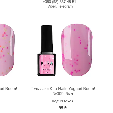
+380 (98) 837-48-51
Viber, Telegram
urt Boom!
Гель-лаки Kira Nails Yoghurt Boom!
№009, 6мл
N02523
95 ₴