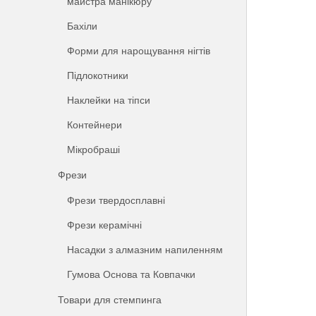
майстра манікюру
Бахіли
Форми для нарощування нігтів
Підлокотники
Наклейки на тіпси
Контейнери
Мікробраші
Фрези
Фрези твердосплавні
Фрези керамічні
Насадки з алмазним напиленням
Гумова Основа та Ковпачки
Товари для стемпинга