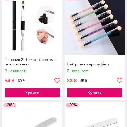
Пензлик 2в1 кисть+шпатель
для полігелю
Набір для аеропуфінгу
В наявності
В наявності
54
33
₴
₴
60 ₴
55 ₴
Купити
Купити
–30%
–30%