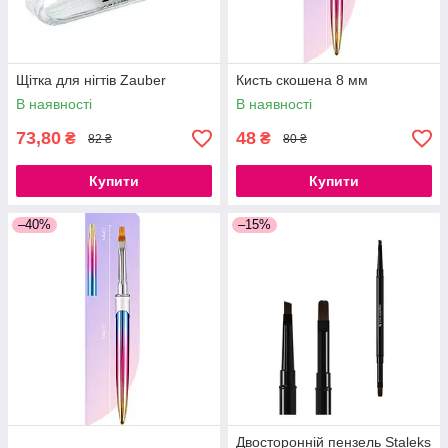
Щітка для нігтів Zauber
Кисть скошена 8 мм
В наявності
В наявності
73,80
48
₴
₴
82 ₴
80 ₴
Купити
Купити
–40%
–15%
Двосторонній пензель Staleks