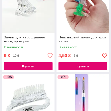
Зажим для нарощування
Пластиковий зажим для арки
нігтів, прозорий
22 мм
В наявності
В наявності
9
4,50
₴
₴
10 ₴
5 ₴
Купити
Купити
–10%
–40%