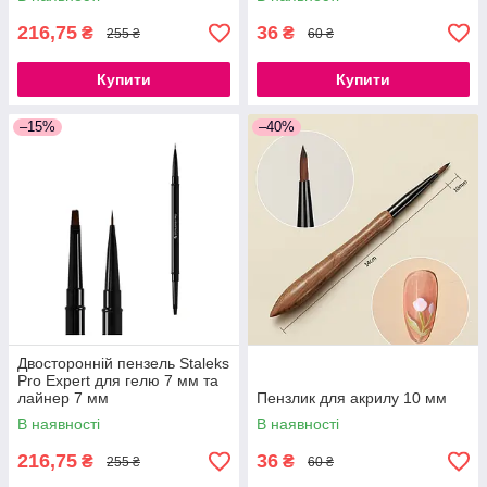
216,75
36
₴
₴
255 ₴
60 ₴
Купити
Купити
–15%
–40%
Двосторонній пензель Staleks
Pro Expert для гелю 7 мм та
лайнер 7 мм
Пензлик для акрилу 10 мм
В наявності
В наявності
216,75
36
₴
₴
255 ₴
60 ₴