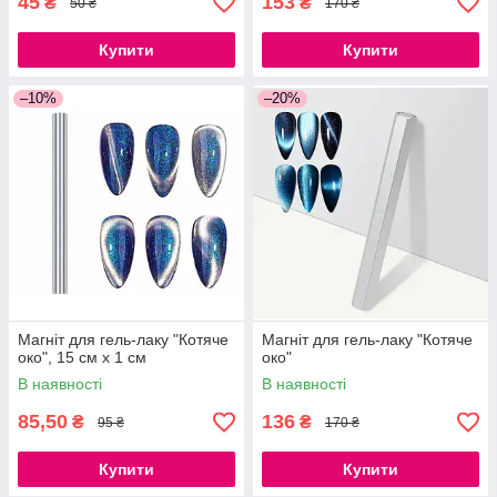
45
153
₴
₴
50 ₴
170 ₴
Купити
Купити
–10%
–20%
Магніт для гель-лаку "Котяче
Магніт для гель-лаку "Котяче
око", 15 см х 1 см
око"
В наявності
В наявності
85,50
136
₴
₴
95 ₴
170 ₴
Купити
Купити