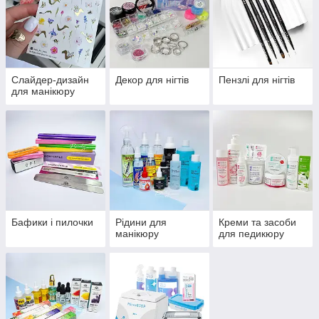
Слайдер-дизайн
Декор для нігтів
Пензлі для нігтів
для манікюру
Бафики і пилочки
Рідини для
Креми та засоби
манікюру
для педикюру