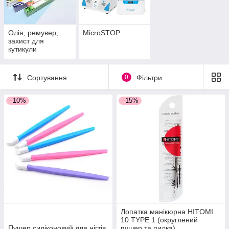
Олія, ремувер,
MicroSTOP
захист для
кутикули
Сортування
0
Фільтри
–10%
–15%
Лопатка манікюрна HITOMI
10 TYPE 1 (округлений
Пушер силіконовий для нігтів
пушер та пилка)