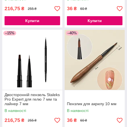
216,75
36
₴
₴
255 ₴
60 ₴
Купити
Купити
–15%
–40%
Двосторонній пензель Staleks
Pro Expert для гелю 7 мм та
лайнер 7 мм
Пензлик для акрилу 10 мм
В наявності
В наявності
216,75
36
₴
₴
255 ₴
60 ₴