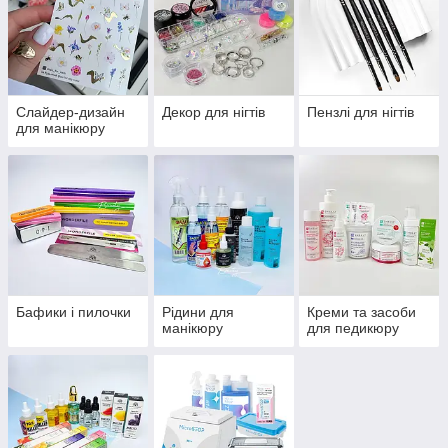
Слайдер-дизайн
Декор для нігтів
Пензлі для нігтів
для манікюру
Бафики і пилочки
Рідини для
Креми та засоби
манікюру
для педикюру