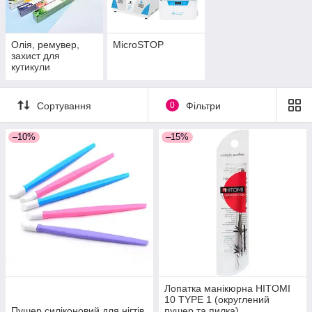
Олія, ремувер,
MicroSTOP
захист для
кутикули
Сортування
0
Фільтри
–10%
–15%
Лопатка манікюрна HITOMI
10 TYPE 1 (округлений
Пушер силіконовий для нігтів
пушер та пилка)