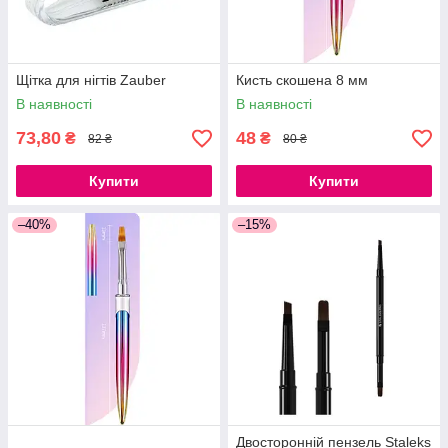
Щітка для нігтів Zauber
Кисть скошена 8 мм
В наявності
В наявності
73,80
48
₴
₴
82 ₴
80 ₴
Купити
Купити
–40%
–15%
Двосторонній пензель Staleks