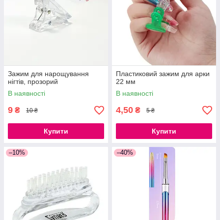
Зажим для нарощування
Пластиковий зажим для арки
нігтів, прозорий
22 мм
В наявності
В наявності
9
4,50
₴
₴
10 ₴
5 ₴
Купити
Купити
–10%
–40%