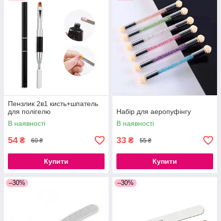
Пензлик 2в1 кисть+шпатель
для полігелю
Набір для аеропуфінгу
В наявності
В наявності
54
33
₴
₴
60 ₴
55 ₴
Купити
Купити
–30%
–30%