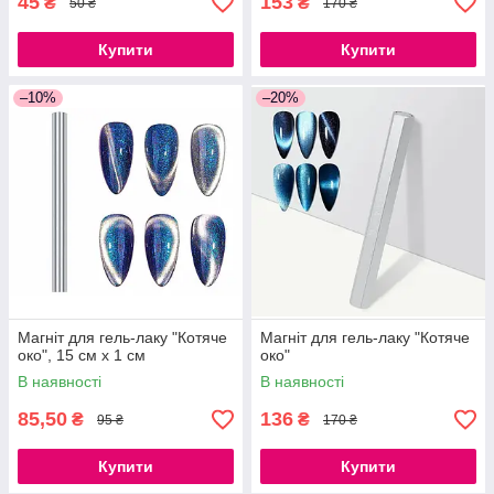
45
153
₴
₴
50 ₴
170 ₴
Купити
Купити
–10%
–20%
Магніт для гель-лаку "Котяче
Магніт для гель-лаку "Котяче
око", 15 см х 1 см
око"
В наявності
В наявності
85,50
136
₴
₴
95 ₴
170 ₴
Купити
Купити