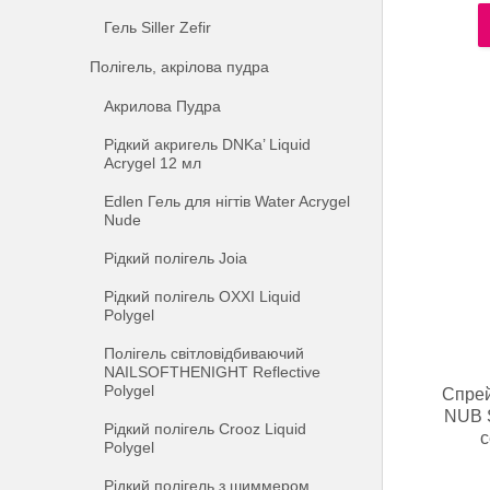
Гель Siller Zefir
Полігель, акрілова пудра
Акрилова Пудра
Рідкий акригель DNKa’ Liquid
Acrygel 12 мл
Edlen Гель для нігтів Water Acrygel
Nude
Рідкий полігель Joia
Рідкий полігель OXXI Liquid
Polygel
Полігель світловідбиваючий
NAILSOFTHENIGHT Reflective
Polygel
Спрей
NUB S
Рідкий полігель Crooz Liquid
с
Polygel
Рідкий полігель з шиммером