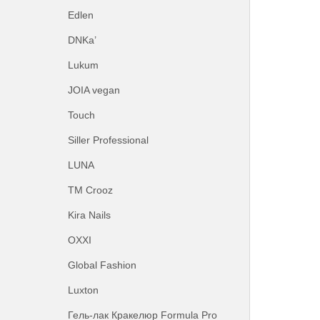
Edlen
DNKa’
Lukum
JOIA vegan
Touch
Siller Professional
LUNA
ТМ Crooz
Kira Nails
OXXI
Global Fashion
Luxton
Гель-лак Кракелюр Formula Pro