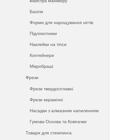
майстра манікюру
Бахіли
Форми для нарощування нігтів
Підлокотники
Наклейки на тіпси
Контейнери
Мікробраші
Фрези
Фрези твердосплавні
Фрези керамічні
Насадки з алмазним напиленням
Гумова Основа та Ковпачки
Товари для стемпинга