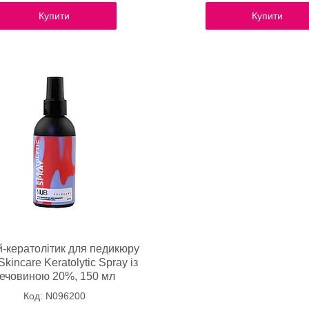
Купити
Купити
-кератолітик для педикюру
kincare Keratolytic Spray із
ечовиною 20%, 150 мл
N096200