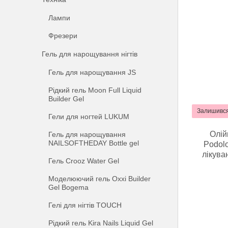
Лампи
Фрезери
Гель для нарощування нігтів
Гель для нарощування JS
Рідкий гель Moon Full Liquid
Builder Gel
Залишився
Гели для ногтей LUKUM
Олій
Гель для нарощування
NAILSOFTHEDAY Bottle gel
Podolo
лікува
Гель Crooz Water Gel
Моделюючий гель Oxxi Builder
Gel Bogema
Гелі для нігтів TOUCH
Рідкий гель Kira Nails Liquid Gel