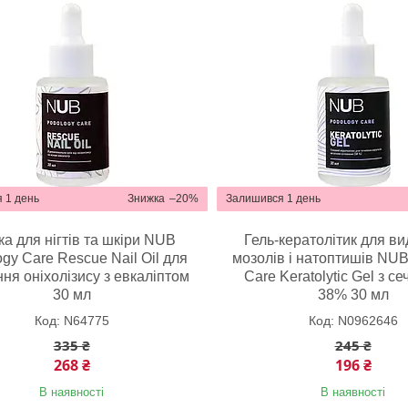
 1 день
–20%
Залишився 1 день
ка для нігтів та шкіри NUB
Гель-кератолітик для в
gy Care Rescue Nail Oil для
мозолів і натоптишів NUB
ння оніхолізису з евкаліптом
Care Keratolytic Gel з с
30 мл
38% 30 мл
N64775
N0962646
335 ₴
245 ₴
268 ₴
196 ₴
В наявності
В наявності