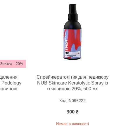
–20%
идалення
Спрей-кератолітик для педикюру
 Podology
NUB Skincare Keratolytic Spray із
ечовиною
сечовиною 20%, 500 мл
N096222
300 ₴
Немає в наявності