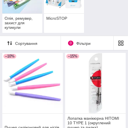
Олія, ремувер,
MicroSTOP
захист для
кутикули
Сортування
0
Фільтри
–10%
–15%
Лопатка манікюрна HITOMI
10 TYPE 1 (округлений
Пушер силіконовий для нігтів
пушер та пилка)