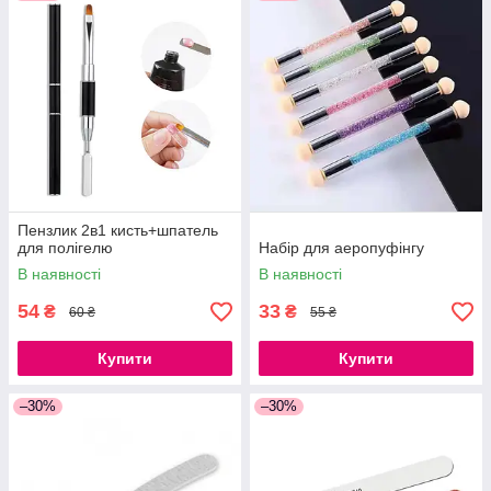
Пензлик 2в1 кисть+шпатель
для полігелю
Набір для аеропуфінгу
В наявності
В наявності
54
33
₴
₴
60 ₴
55 ₴
Купити
Купити
–30%
–30%