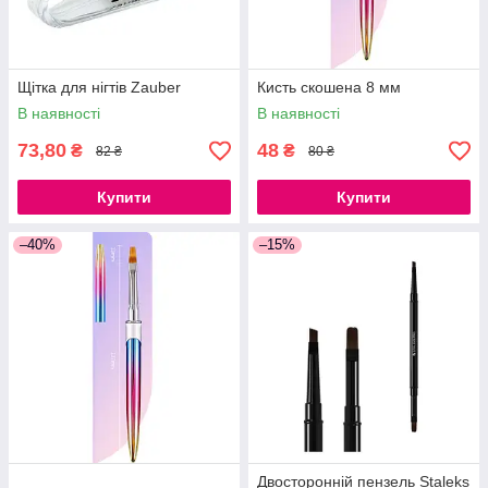
Щітка для нігтів Zauber
Кисть скошена 8 мм
В наявності
В наявності
73,80
48
₴
₴
82 ₴
80 ₴
Купити
Купити
–40%
–15%
Двосторонній пензель Staleks