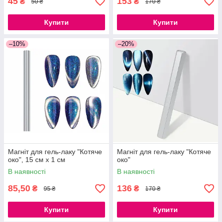
45
153
₴
₴
50 ₴
170 ₴
Купити
Купити
–10%
–20%
Магніт для гель-лаку "Котяче
Магніт для гель-лаку "Котяче
око", 15 см х 1 см
око"
В наявності
В наявності
85,50
136
₴
₴
95 ₴
170 ₴
Купити
Купити