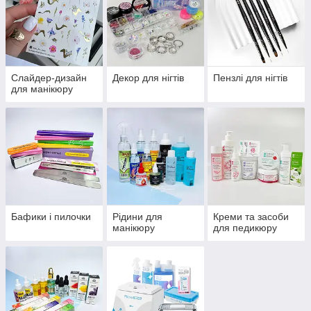
Слайдер-дизайн
Декор для нігтів
Пензлі для нігтів
для манікюру
Бафики і пилочки
Рідини для
Креми та засоби
манікюру
для педикюру