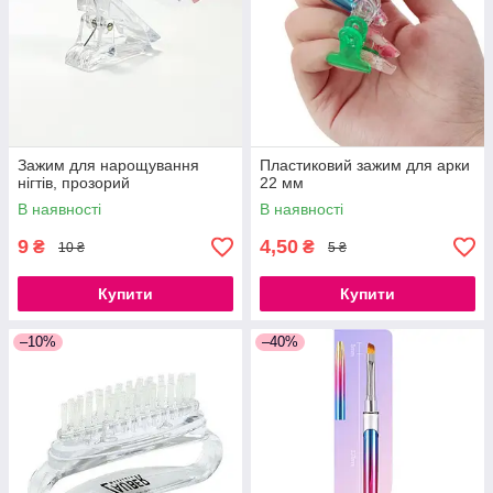
Зажим для нарощування
Пластиковий зажим для арки
нігтів, прозорий
22 мм
В наявності
В наявності
9
4,50
₴
₴
10 ₴
5 ₴
Купити
Купити
–10%
–40%