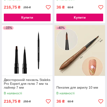
216,75
36
₴
₴
255 ₴
60 ₴
Купити
Купити
–15%
–40%
Двосторонній пензель Staleks
Pro Expert для гелю 7 мм та
лайнер 7 мм
Пензлик для акрилу 10 мм
В наявності
В наявності
216,75
36
₴
₴
255 ₴
60 ₴