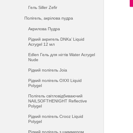
Гель Siller Zefir
Полігель, акрілова пудра
Акрилова Пудра
Рідкий акригель DNKa’ Liquid
Acrygel 12 мл
Edlen Гель для нігтів Water Acrygel
Nude
Рідкий полігель Joia
Рідкий полігель OXXI Liquid
Polygel
Полігель світловідбиваючий
NAILSOFTHENIGHT Reflective
Polygel
Рідкий полігель Crooz Liquid
Polygel
Рідкий полігель з шиммером