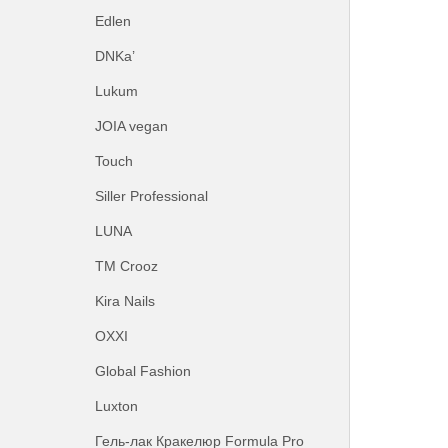
Edlen
DNKa’
Lukum
JOIA vegan
Touch
Siller Professional
LUNA
ТМ Crooz
Kira Nails
OXXI
Global Fashion
Luxton
Гель-лак Кракелюр Formula Pro