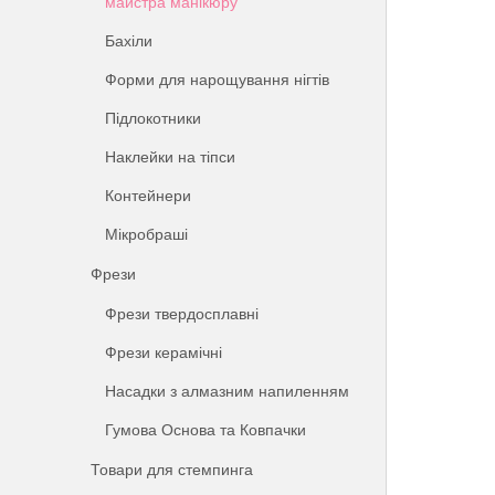
майстра манікюру
Бахіли
Форми для нарощування нігтів
Підлокотники
Наклейки на тіпси
Контейнери
Мікробраші
Фрези
Фрези твердосплавні
Фрези керамічні
Насадки з алмазним напиленням
Гумова Основа та Ковпачки
Товари для стемпинга