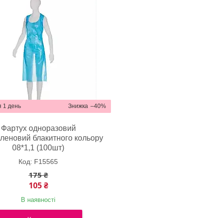
 1 день
–40%
Фартух одноразовий
иленовий блакитного кольору
08*1,1 (100шт)
F15565
175 ₴
105 ₴
В наявності