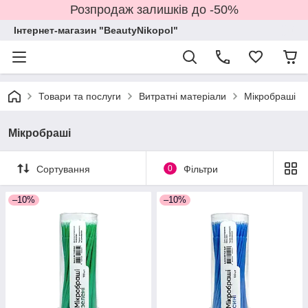
Розпродаж залишків до -50%
Інтернет-магазин "BeautyNikopol"
Товари та послуги
Витратні матеріали
Мікробраші
Мікробраші
Сортування
0
Фільтри
–10%
–10%