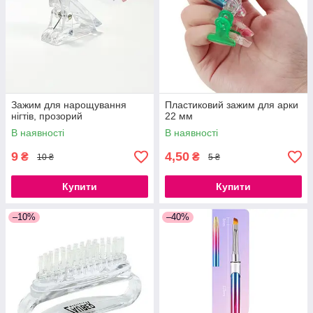
Зажим для нарощування
Пластиковий зажим для арки
нігтів, прозорий
22 мм
В наявності
В наявності
9
4,50
₴
₴
10 ₴
5 ₴
Купити
Купити
–10%
–40%