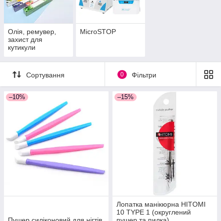
Олія, ремувер,
MicroSTOP
захист для
кутикули
Сортування
0
Фільтри
–10%
–15%
Лопатка манікюрна HITOMI
10 TYPE 1 (округлений
Пушер силіконовий для нігтів
пушер та пилка)