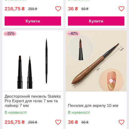
216,75
36
₴
₴
255 ₴
60 ₴
Купити
Купити
–15%
–40%
Двосторонній пензель Staleks
Pro Expert для гелю 7 мм та
лайнер 7 мм
Пензлик для акрилу 10 мм
В наявності
В наявності
216,75
36
₴
₴
255 ₴
60 ₴