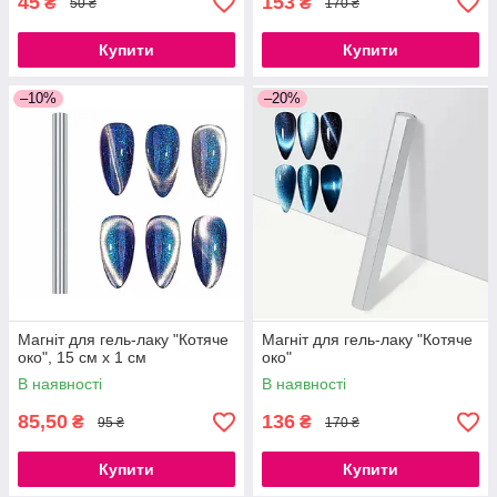
45
153
₴
₴
50 ₴
170 ₴
Купити
Купити
–10%
–20%
Магніт для гель-лаку "Котяче
Магніт для гель-лаку "Котяче
око", 15 см х 1 см
око"
В наявності
В наявності
85,50
136
₴
₴
95 ₴
170 ₴
Купити
Купити