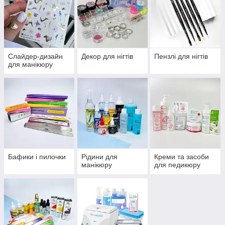
Слайдер-дизайн
Декор для нігтів
Пензлі для нігтів
для манікюру
Бафики і пилочки
Рідини для
Креми та засоби
манікюру
для педикюру