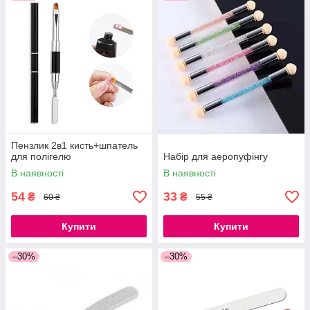
Пензлик 2в1 кисть+шпатель
для полігелю
Набір для аеропуфінгу
В наявності
В наявності
54
33
₴
₴
60 ₴
55 ₴
Купити
Купити
–30%
–30%