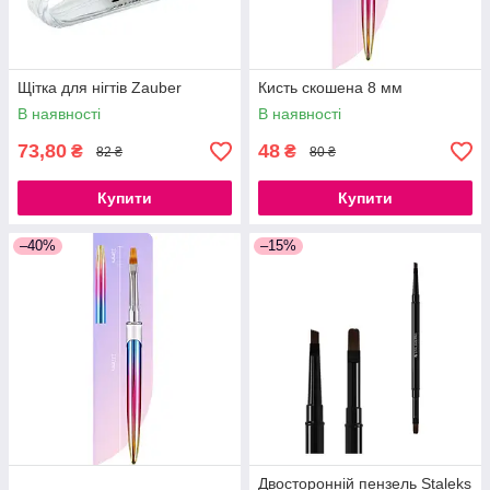
Щітка для нігтів Zauber
Кисть скошена 8 мм
В наявності
В наявності
73,80
48
₴
₴
82 ₴
80 ₴
Купити
Купити
–40%
–15%
Двосторонній пензель Staleks