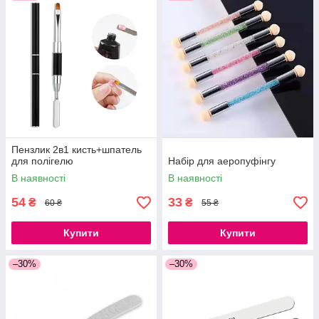
Пензлик 2в1 кисть+шпатель
для полігелю
Набір для аеропуфінгу
В наявності
В наявності
54
33
₴
₴
60 ₴
55 ₴
Купити
Купити
–30%
–30%