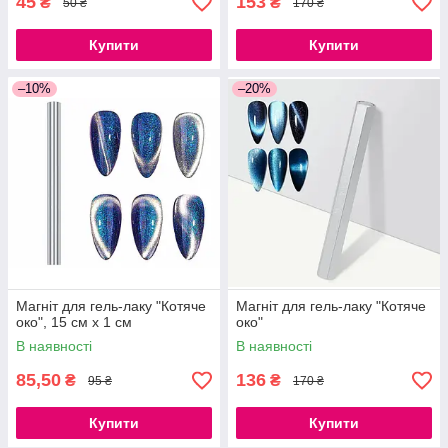
45
153
₴
₴
50 ₴
170 ₴
Купити
Купити
–10%
–20%
Магніт для гель-лаку "Котяче
Магніт для гель-лаку "Котяче
око", 15 см х 1 см
око"
В наявності
В наявності
85,50
136
₴
₴
95 ₴
170 ₴
Купити
Купити