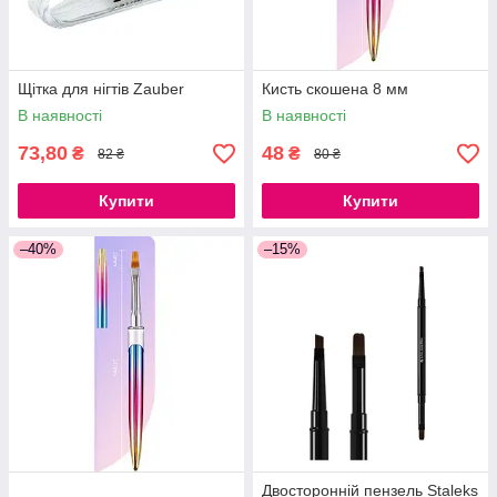
Щітка для нігтів Zauber
Кисть скошена 8 мм
В наявності
В наявності
73,80
48
₴
₴
82 ₴
80 ₴
Купити
Купити
–40%
–15%
Двосторонній пензель Staleks