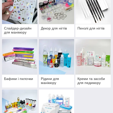
Слайдер-дизайн
Декор для нігтів
Пензлі для нігтів
для манікюру
Бафики і пилочки
Рідини для
Креми та засоби
манікюру
для педикюру