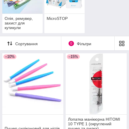
Олія, ремувер,
MicroSTOP
захист для
кутикули
Сортування
0
Фільтри
–10%
–15%
Лопатка манікюрна HITOMI
10 TYPE 1 (округлений
Пушер силіконовий для нігтів
пушер та пилка)