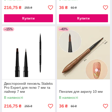
216,75
36
₴
₴
255 ₴
60 ₴
Купити
Купити
–15%
–40%
Двосторонній пензель Staleks
Pro Expert для гелю 7 мм та
лайнер 7 мм
Пензлик для акрилу 10 мм
В наявності
В наявності
216,75
36
₴
₴
255 ₴
60 ₴