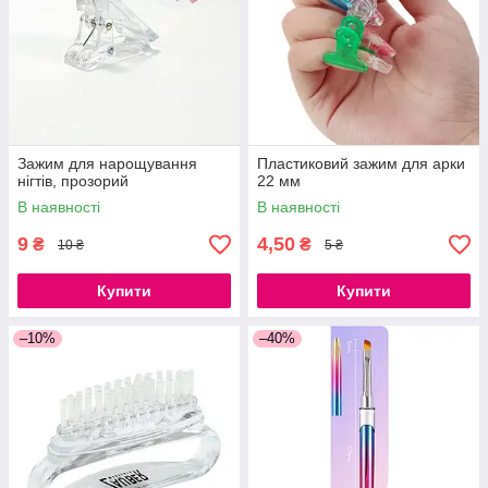
Зажим для нарощування
Пластиковий зажим для арки
нігтів, прозорий
22 мм
В наявності
В наявності
9
4,50
₴
₴
10 ₴
5 ₴
Купити
Купити
–10%
–40%