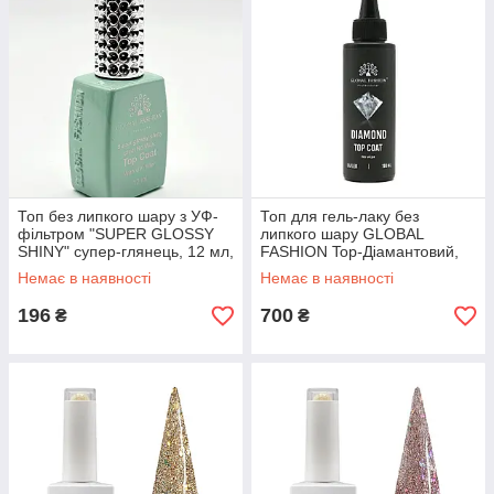
Топ без липкого шару з УФ-
Топ для гель-лаку без
фільтром "SUPER GLOSSY
липкого шару GLOBAL
SHINY" супер-глянець, 12 мл,
FASHION Top-Діамантовий,
Global Fashion
100 мл
Немає в наявності
Немає в наявності
196
700
₴
₴