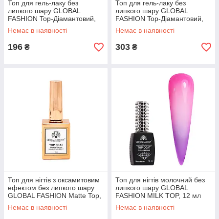
Топ для гель-лаку без
Топ для гель-лаку без
липкого шару GLOBAL
липкого шару GLOBAL
FASHION Top-Діамантовий,
FASHION Top-Діамантовий,
12 мл
30 мл
Немає в наявності
Немає в наявності
196
303
₴
₴
Топ для нігтів з оксамитовим
Топ для нігтів молочний без
ефектом без липкого шару
липкого шару GLOBAL
GLOBAL FASHION Matte Top,
FASHION MILK TOP, 12 мл
15 мл
Немає в наявності
Немає в наявності