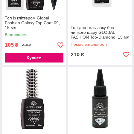
Топ із гліттером Global
Fashion Galaxy Top Coat 09,
15 мл
Топ для гель-лаку без
липкого шару GLOBAL
В наявності
FASHION Top-Diamond, 15 мл
105
Немає в наявності
₴
210 ₴
210
₴
Купити