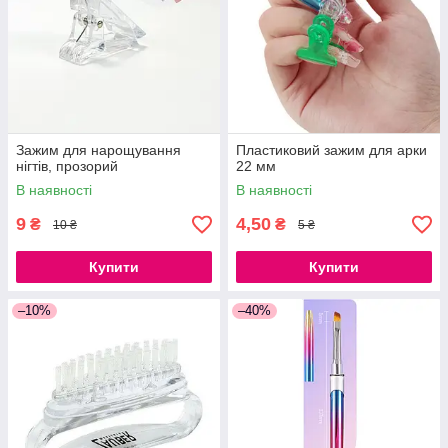
Зажим для нарощування
Пластиковий зажим для арки
нігтів, прозорий
22 мм
В наявності
В наявності
9
4,50
₴
₴
10 ₴
5 ₴
Купити
Купити
–10%
–40%