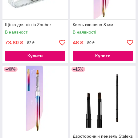
Щітка для нігтів Zauber
Кисть скошена 8 мм
В наявності
В наявності
73,80
48
₴
₴
82 ₴
80 ₴
Купити
Купити
–40%
–15%
Двосторонній пензель Staleks