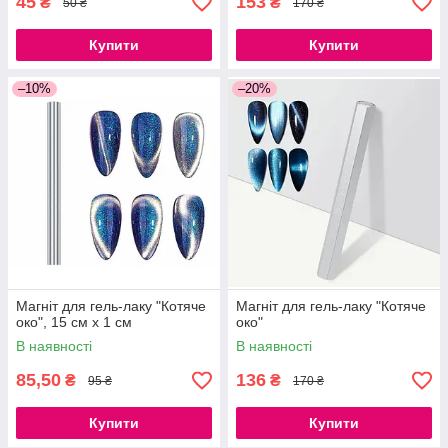
45
153
₴
₴
50 ₴
170 ₴
Купити
Купити
–10%
–20%
Магніт для гель-лаку "Котяче
Магніт для гель-лаку "Котяче
око", 15 см х 1 см
око"
В наявності
В наявності
85,50
136
₴
₴
95 ₴
170 ₴
Купити
Купити