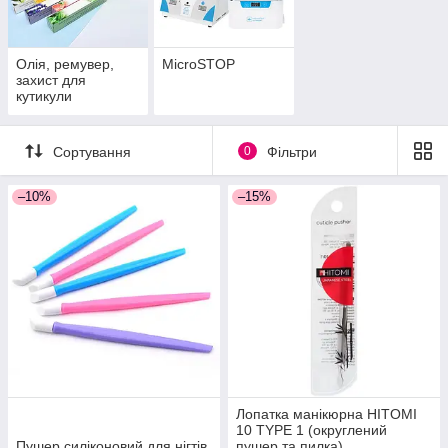
Олія, ремувер,
MicroSTOP
захист для
кутикули
Сортування
0
Фільтри
–10%
–15%
Лопатка манікюрна HITOMI
10 TYPE 1 (округлений
Пушер силіконовий для нігтів
пушер та пилка)