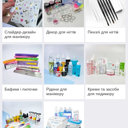
Слайдер-дизайн
Декор для нігтів
Пензлі для нігтів
для манікюру
Бафики і пилочки
Рідини для
Креми та засоби
манікюру
для педикюру