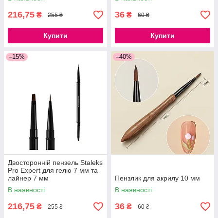
216,75
36
₴
₴
255 ₴
60 ₴
Купити
Купити
–15%
–40%
Двосторонній пензель Staleks
Pro Expert для гелю 7 мм та
лайнер 7 мм
Пензлик для акрилу 10 мм
В наявності
В наявності
216,75
36
₴
₴
255 ₴
60 ₴