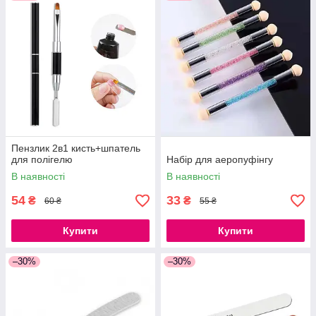
Пензлик 2в1 кисть+шпатель
для полігелю
Набір для аеропуфінгу
В наявності
В наявності
54
33
₴
₴
60 ₴
55 ₴
Купити
Купити
–30%
–30%