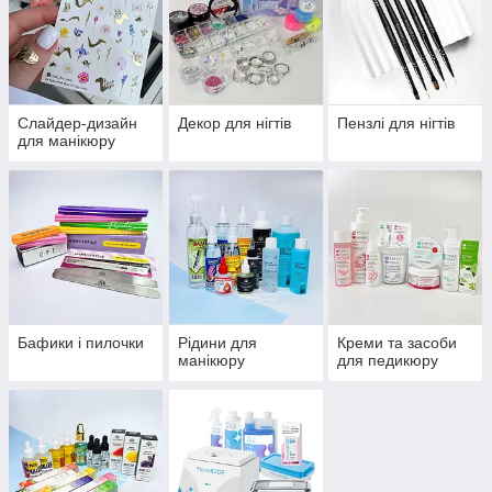
Слайдер-дизайн
Декор для нігтів
Пензлі для нігтів
для манікюру
Бафики і пилочки
Рідини для
Креми та засоби
манікюру
для педикюру