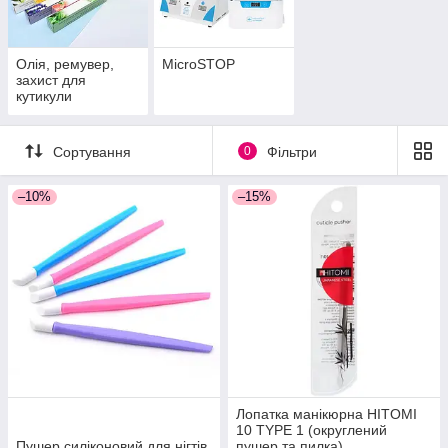
Олія, ремувер,
MicroSTOP
захист для
кутикули
Сортування
0
Фільтри
–10%
–15%
Лопатка манікюрна HITOMI
10 TYPE 1 (округлений
Пушер силіконовий для нігтів
пушер та пилка)