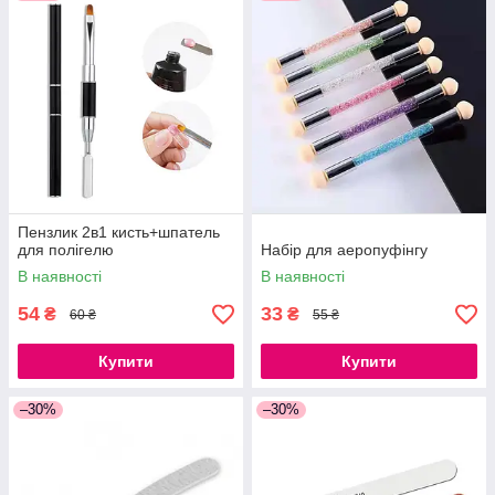
Пензлик 2в1 кисть+шпатель
для полігелю
Набір для аеропуфінгу
В наявності
В наявності
54
33
₴
₴
60 ₴
55 ₴
Купити
Купити
–30%
–30%