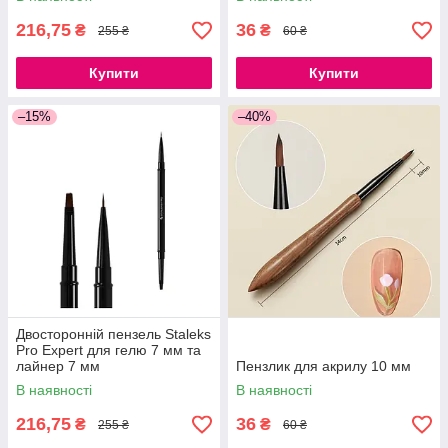
216,75
36
₴
₴
255 ₴
60 ₴
Купити
Купити
–15%
–40%
Двосторонній пензель Staleks
Pro Expert для гелю 7 мм та
лайнер 7 мм
Пензлик для акрилу 10 мм
В наявності
В наявності
216,75
36
₴
₴
255 ₴
60 ₴