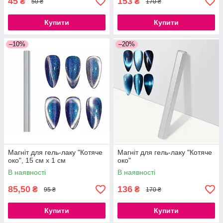
45
153
₴
₴
50 ₴
170 ₴
Купити
Купити
–10%
–20%
Магніт для гель-лаку "Котяче
Магніт для гель-лаку "Котяче
око", 15 см х 1 см
око"
В наявності
В наявності
85,50
136
₴
₴
95 ₴
170 ₴
Купити
Купити