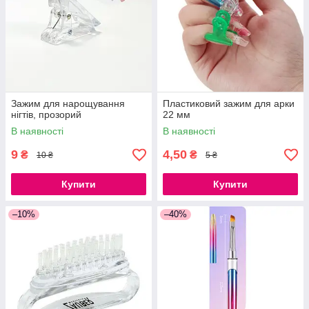
Зажим для нарощування
Пластиковий зажим для арки
нігтів, прозорий
22 мм
В наявності
В наявності
9
4,50
₴
₴
10 ₴
5 ₴
Купити
Купити
–10%
–40%