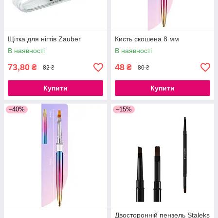
Щітка для нігтів Zauber
Кисть скошена 8 мм
В наявності
В наявності
73,80
48
₴
₴
82 ₴
80 ₴
Купити
Купити
–40%
–15%
Двосторонній пензель Staleks