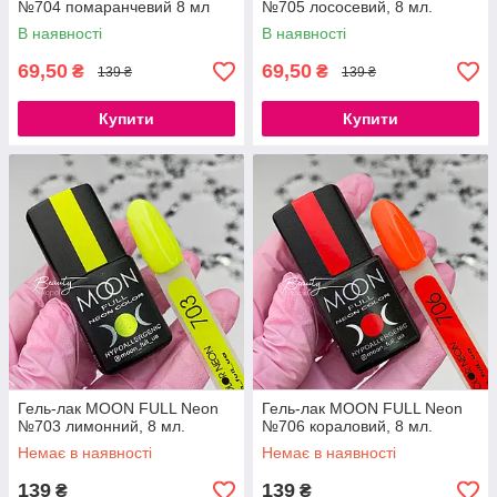
№704 помаранчевий 8 мл
№705 лососевий, 8 мл.
В наявності
В наявності
69,50
69,50
₴
₴
139 ₴
139 ₴
Купити
Купити
Гель-лак MOON FULL Neon
Гель-лак MOON FULL Neon
№703 лимонний, 8 мл.
№706 кораловий, 8 мл.
Немає в наявності
Немає в наявності
139
139
₴
₴