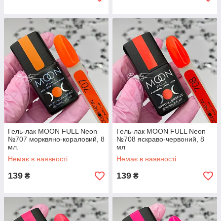
Гель-лак MOON FULL Neon
Гель-лак MOON FULL Neon
№707 морквяно-кораловий, 8
№708 яскраво-червоний, 8
мл.
мл
Немає в наявності
Немає в наявності
139
139
₴
₴