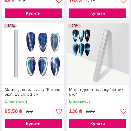
45
153
₴
₴
50 ₴
170 ₴
Купити
Купити
–10%
–20%
Магніт для гель-лаку "Котяче
Магніт для гель-лаку "Котяче
око", 15 см х 1 см
око"
В наявності
В наявності
85,50
136
₴
₴
95 ₴
170 ₴
Купити
Купити