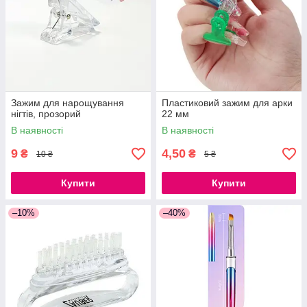
Зажим для нарощування
Пластиковий зажим для арки
нігтів, прозорий
22 мм
В наявності
В наявності
9
4,50
₴
₴
10 ₴
5 ₴
Купити
Купити
–10%
–40%