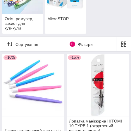
Олія, ремувер,
MicroSTOP
захист для
кутикули
Сортування
0
Фільтри
–10%
–15%
Лопатка манікюрна HITOMI
10 TYPE 1 (округлений
Пушер силіконовий для нігтів
пушер та пилка)