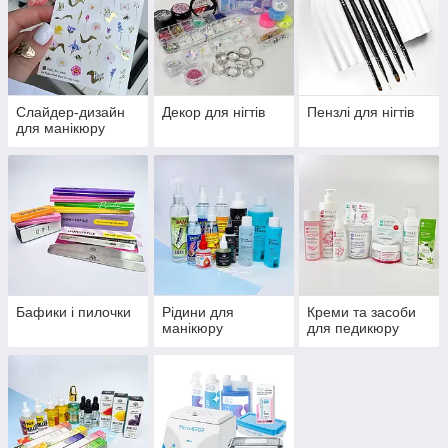
Слайдер-дизайн
Декор для нігтів
Пензлі для нігтів
для манікюру
Бафики і пилочки
Рідини для
Креми та засоби
манікюру
для педикюру