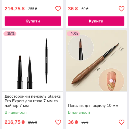
216,75
36
₴
₴
255 ₴
60 ₴
Купити
Купити
–15%
–40%
Двосторонній пензель Staleks
Pro Expert для гелю 7 мм та
лайнер 7 мм
Пензлик для акрилу 10 мм
В наявності
В наявності
216,75
36
₴
₴
255 ₴
60 ₴