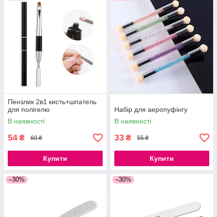
Пензлик 2в1 кисть+шпатель
для полігелю
Набір для аеропуфінгу
В наявності
В наявності
54
33
₴
₴
60 ₴
55 ₴
Купити
Купити
–30%
–30%