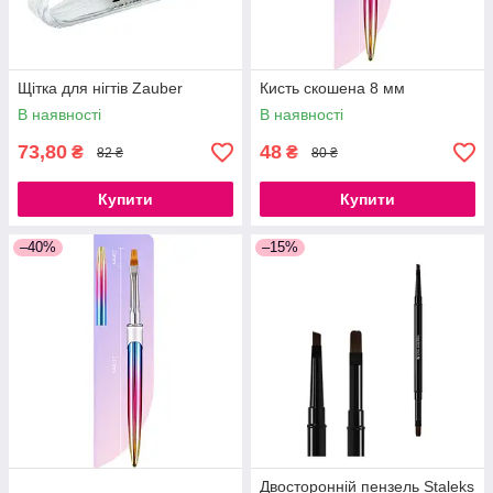
Щітка для нігтів Zauber
Кисть скошена 8 мм
В наявності
В наявності
73,80
48
₴
₴
82 ₴
80 ₴
Купити
Купити
–40%
–15%
Двосторонній пензель Staleks