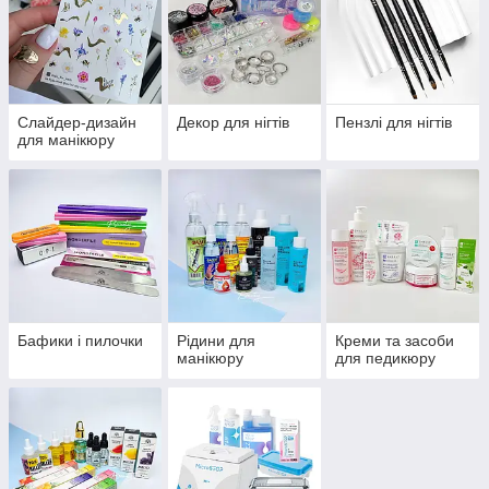
Слайдер-дизайн
Декор для нігтів
Пензлі для нігтів
для манікюру
Бафики і пилочки
Рідини для
Креми та засоби
манікюру
для педикюру