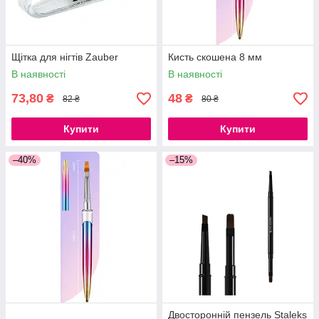
Щітка для нігтів Zauber
Кисть скошена 8 мм
В наявності
В наявності
73,80
48
₴
₴
82 ₴
80 ₴
Купити
Купити
–40%
–15%
Двосторонній пензель Staleks