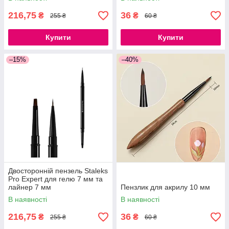
216,75
36
₴
₴
255 ₴
60 ₴
Купити
Купити
–15%
–40%
Двосторонній пензель Staleks
Pro Expert для гелю 7 мм та
лайнер 7 мм
Пензлик для акрилу 10 мм
В наявності
В наявності
216,75
36
₴
₴
255 ₴
60 ₴