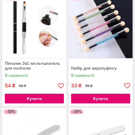
Пензлик 2в1 кисть+шпатель
для полігелю
Набір для аеропуфінгу
В наявності
В наявності
54
33
₴
₴
60 ₴
55 ₴
Купити
Купити
–30%
–30%