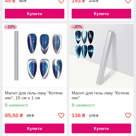
45
153
₴
₴
50 ₴
170 ₴
Купити
Купити
–10%
–20%
Магніт для гель-лаку "Котяче
Магніт для гель-лаку "Котяче
око", 15 см х 1 см
око"
В наявності
В наявності
85,50
136
₴
₴
95 ₴
170 ₴
Купити
Купити