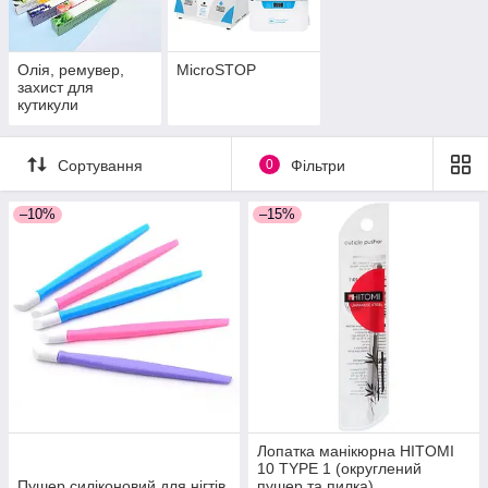
Олія, ремувер,
MicroSTOP
захист для
кутикули
Сортування
0
Фільтри
–10%
–15%
Лопатка манікюрна HITOMI
10 TYPE 1 (округлений
Пушер силіконовий для нігтів
пушер та пилка)