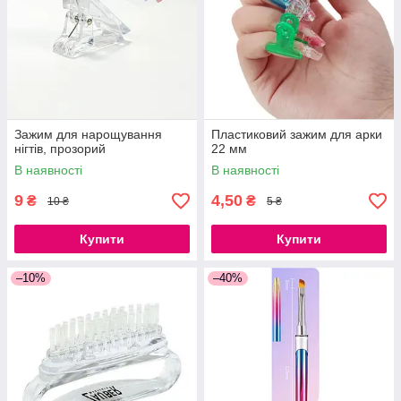
Зажим для нарощування
Пластиковий зажим для арки
нігтів, прозорий
22 мм
В наявності
В наявності
9
4,50
₴
₴
10 ₴
5 ₴
Купити
Купити
–10%
–40%