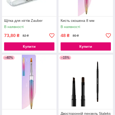
Щітка для нігтів Zauber
Кисть скошена 8 мм
В наявності
В наявності
73,80
48
₴
₴
82 ₴
80 ₴
Купити
Купити
–40%
–15%
Двосторонній пензель Staleks