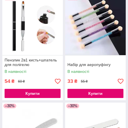
Пензлик 2в1 кисть+шпатель
для полігелю
Набір для аеропуфінгу
В наявності
В наявності
54
33
₴
₴
60 ₴
55 ₴
Купити
Купити
–30%
–30%