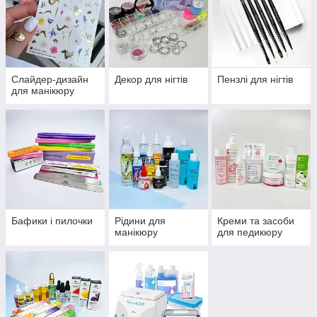
Слайдер-дизайн
Декор для нігтів
Пензлі для нігтів
для манікюру
Бафики і пилочки
Рідини для
Креми та засоби
манікюру
для педикюру