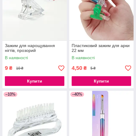
Зажим для нарощування
Пластиковий зажим для арки
нігтів, прозорий
22 мм
В наявності
В наявності
9
4,50
₴
₴
10 ₴
5 ₴
Купити
Купити
–10%
–40%