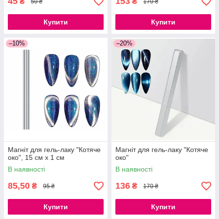
45
153
₴
₴
50 ₴
170 ₴
Купити
Купити
–10%
–20%
Магніт для гель-лаку "Котяче
Магніт для гель-лаку "Котяче
око", 15 см х 1 см
око"
В наявності
В наявності
85,50
136
₴
₴
95 ₴
170 ₴
Купити
Купити