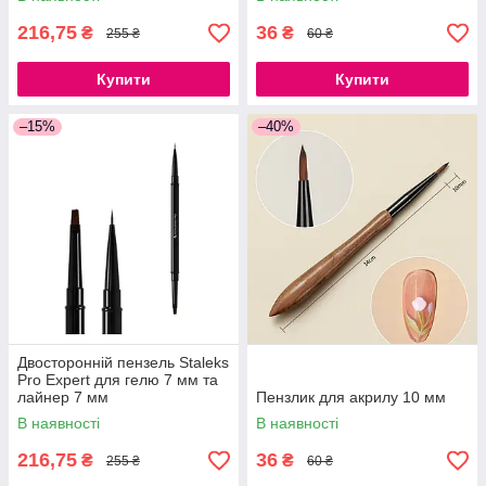
216,75
36
₴
₴
255 ₴
60 ₴
Купити
Купити
–15%
–40%
Двосторонній пензель Staleks
Pro Expert для гелю 7 мм та
лайнер 7 мм
Пензлик для акрилу 10 мм
В наявності
В наявності
216,75
36
₴
₴
255 ₴
60 ₴