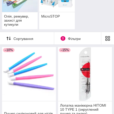
Олія, ремувер,
MicroSTOP
захист для
кутикули
Сортування
0
Фільтри
–10%
–15%
Лопатка манікюрна HITOMI
10 TYPE 1 (округлений
Пушер силіконовий для нігтів
пушер та пилка)