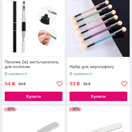
Пензлик 2в1 кисть+шпатель
для полігелю
Набір для аеропуфінгу
В наявності
В наявності
54
33
₴
₴
60 ₴
55 ₴
Купити
Купити
–30%
–30%