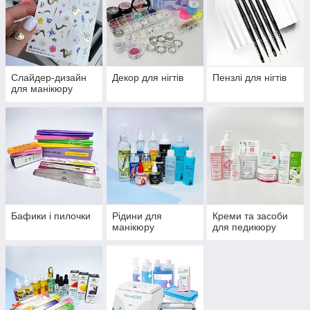
Слайдер-дизайн
Декор для нігтів
Пензлі для нігтів
для манікюру
Бафики і пилочки
Рідини для
Креми та засоби
манікюру
для педикюру