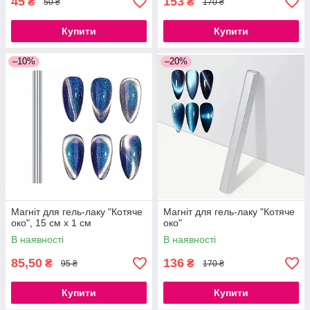
45
153
₴
₴
50 ₴
170 ₴
Купити
Купити
–10%
–20%
Магніт для гель-лаку "Котяче
Магніт для гель-лаку "Котяче
око", 15 см х 1 см
око"
В наявності
В наявності
85,50
136
₴
₴
95 ₴
170 ₴
Купити
Купити