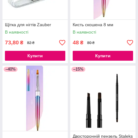
Щітка для нігтів Zauber
Кисть скошена 8 мм
В наявності
В наявності
73,80
48
₴
₴
82 ₴
80 ₴
Купити
Купити
–40%
–15%
Двосторонній пензель Staleks