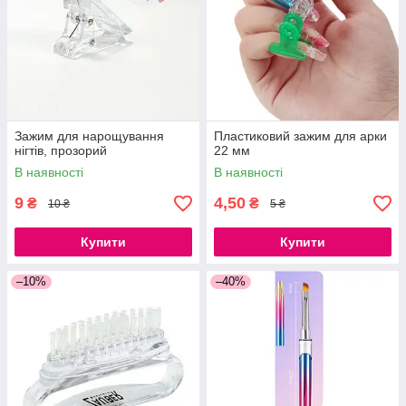
Зажим для нарощування
Пластиковий зажим для арки
нігтів, прозорий
22 мм
В наявності
В наявності
9
4,50
₴
₴
10 ₴
5 ₴
Купити
Купити
–10%
–40%