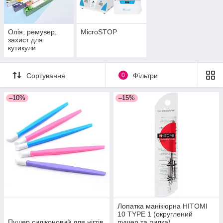
Олія, ремувер,
MicroSTOP
захист для
кутикули
Сортування
0
Фільтри
–10%
–15%
Лопатка манікюрна HITOMI
10 TYPE 1 (округлений
Пушер силіконовий для нігтів
пушер та пилка)