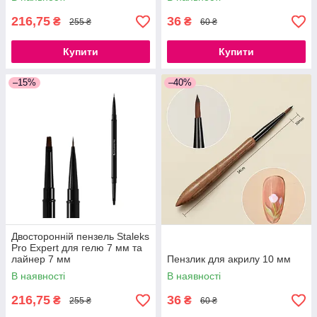
216,75
36
₴
₴
255 ₴
60 ₴
Купити
Купити
–15%
–40%
Двосторонній пензель Staleks
Pro Expert для гелю 7 мм та
лайнер 7 мм
Пензлик для акрилу 10 мм
В наявності
В наявності
216,75
36
₴
₴
255 ₴
60 ₴