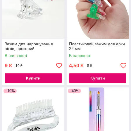
Зажим для нарощування
Пластиковий зажим для арки
нігтів, прозорий
22 мм
В наявності
В наявності
9
4,50
₴
₴
10 ₴
5 ₴
Купити
Купити
–10%
–40%