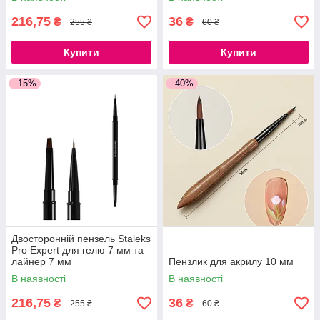
216,75
36
₴
₴
255 ₴
60 ₴
Купити
Купити
–15%
–40%
Двосторонній пензель Staleks
Pro Expert для гелю 7 мм та
лайнер 7 мм
Пензлик для акрилу 10 мм
В наявності
В наявності
216,75
36
₴
₴
255 ₴
60 ₴