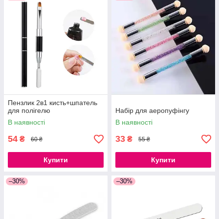
Пензлик 2в1 кисть+шпатель
для полігелю
Набір для аеропуфінгу
В наявності
В наявності
54
33
₴
₴
60 ₴
55 ₴
Купити
Купити
–30%
–30%