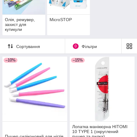
Олія, ремувер,
MicroSTOP
захист для
кутикули
Сортування
0
Фільтри
–10%
–15%
Лопатка манікюрна HITOMI
10 TYPE 1 (округлений
Пушер силіконовий для нігтів
пушер та пилка)