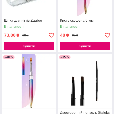
Щітка для нігтів Zauber
Кисть скошена 8 мм
В наявності
В наявності
73,80
48
₴
₴
82 ₴
80 ₴
Купити
Купити
–40%
–15%
Двосторонній пензель Staleks