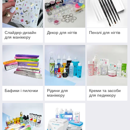
Слайдер-дизайн
Декор для нігтів
Пензлі для нігтів
для манікюру
Бафики і пилочки
Рідини для
Креми та засоби
манікюру
для педикюру