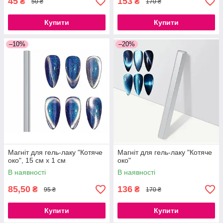
45
153
₴
₴
50 ₴
170 ₴
Купити
Купити
–10%
–20%
Магніт для гель-лаку "Котяче
Магніт для гель-лаку "Котяче
око", 15 см х 1 см
око"
В наявності
В наявності
85,50
136
₴
₴
95 ₴
170 ₴
Купити
Купити