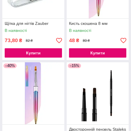
Щітка для нігтів Zauber
Кисть скошена 8 мм
В наявності
В наявності
73,80
48
₴
₴
82 ₴
80 ₴
Купити
Купити
–40%
–15%
Двосторонній пензель Staleks