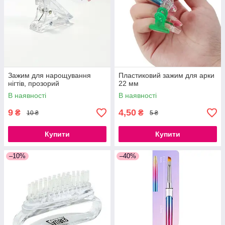
Зажим для нарощування
Пластиковий зажим для арки
нігтів, прозорий
22 мм
В наявності
В наявності
9
4,50
₴
₴
10 ₴
5 ₴
Купити
Купити
–10%
–40%