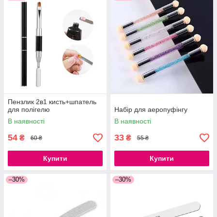
Пензлик 2в1 кисть+шпатель
для полігелю
Набір для аеропуфінгу
В наявності
В наявності
54
33
₴
₴
60 ₴
55 ₴
Купити
Купити
–30%
–30%