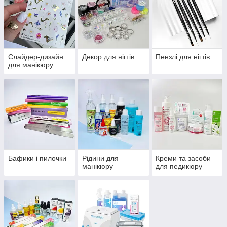
Слайдер-дизайн
Декор для нігтів
Пензлі для нігтів
для манікюру
Бафики і пилочки
Рідини для
Креми та засоби
манікюру
для педикюру