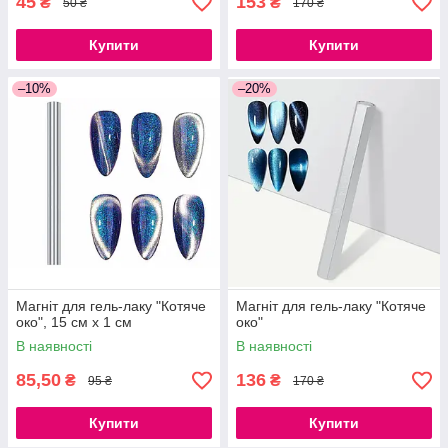
45
153
₴
₴
50 ₴
170 ₴
Купити
Купити
–10%
–20%
Магніт для гель-лаку "Котяче
Магніт для гель-лаку "Котяче
око", 15 см х 1 см
око"
В наявності
В наявності
85,50
136
₴
₴
95 ₴
170 ₴
Купити
Купити