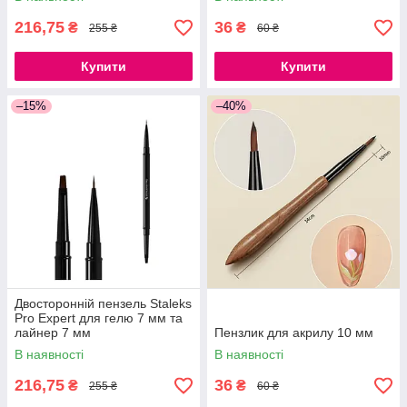
216,75
36
₴
₴
255 ₴
60 ₴
Купити
Купити
–15%
–40%
Двосторонній пензель Staleks
Pro Expert для гелю 7 мм та
лайнер 7 мм
Пензлик для акрилу 10 мм
В наявності
В наявності
216,75
36
₴
₴
255 ₴
60 ₴