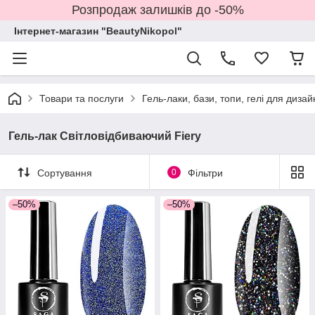
Розпродаж залишків до -50%
Інтернет-магазин "BeautyNikopol"
Товари та послуги
Гель-лаки, бази, топи, гелі для дизай
Гель-лак Світловідбиваючий Fiery
Сортування
0
Фільтри
–50%
–50%