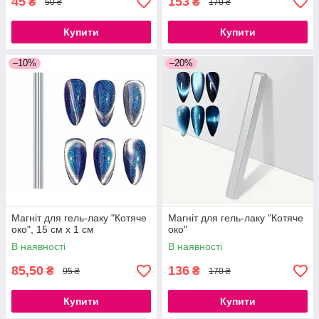
45
153
₴
₴
50 ₴
170 ₴
Купити
Купити
–10%
–20%
Магніт для гель-лаку "Котяче
Магніт для гель-лаку "Котяче
око", 15 см х 1 см
око"
В наявності
В наявності
85,50
136
₴
₴
95 ₴
170 ₴
Купити
Купити