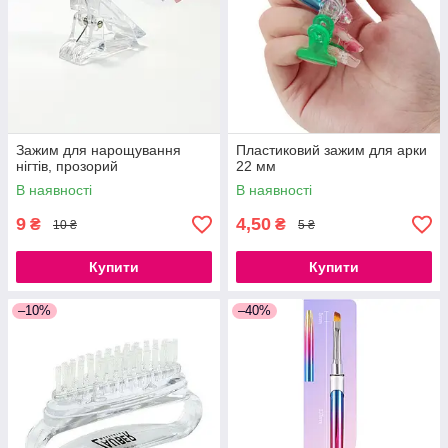
Зажим для нарощування
Пластиковий зажим для арки
нігтів, прозорий
22 мм
В наявності
В наявності
9
4,50
₴
₴
10 ₴
5 ₴
Купити
Купити
–10%
–40%