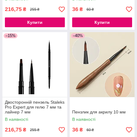
216,75
36
₴
₴
255 ₴
60 ₴
Купити
Купити
–15%
–40%
Двосторонній пензель Staleks
Pro Expert для гелю 7 мм та
лайнер 7 мм
Пензлик для акрилу 10 мм
В наявності
В наявності
216,75
36
₴
₴
255 ₴
60 ₴