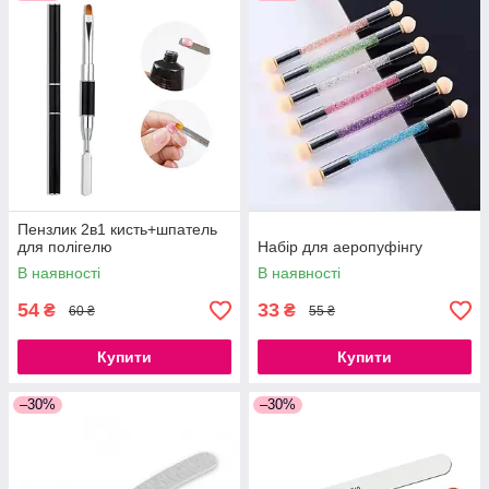
Пензлик 2в1 кисть+шпатель
для полігелю
Набір для аеропуфінгу
В наявності
В наявності
54
33
₴
₴
60 ₴
55 ₴
Купити
Купити
–30%
–30%