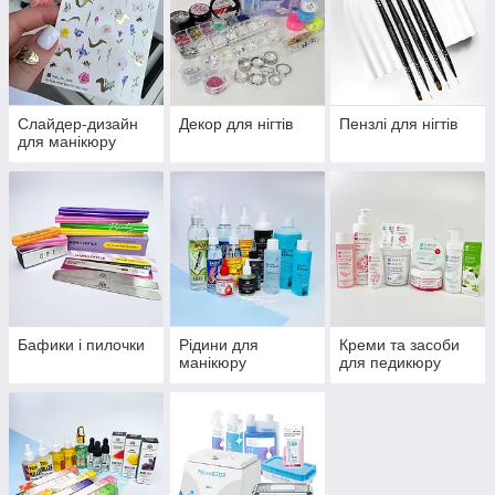
Слайдер-дизайн
Декор для нігтів
Пензлі для нігтів
для манікюру
Бафики і пилочки
Рідини для
Креми та засоби
манікюру
для педикюру