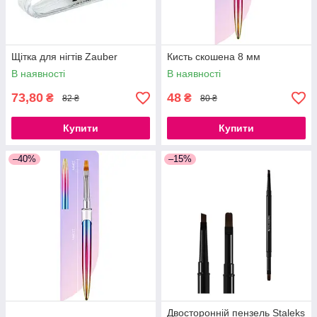
Щітка для нігтів Zauber
Кисть скошена 8 мм
В наявності
В наявності
73,80
48
₴
₴
82 ₴
80 ₴
Купити
Купити
–40%
–15%
Двосторонній пензель Staleks