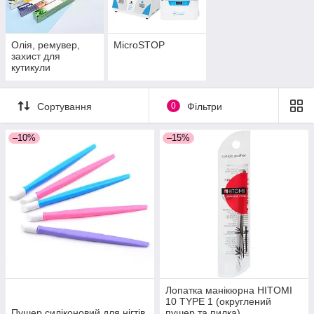
Олія, ремувер,
MicroSTOP
захист для
кутикули
Сортування
0
Фільтри
–10%
–15%
Лопатка манікюрна HITOMI
10 TYPE 1 (округлений
Пушер силіконовий для нігтів
пушер та пилка)